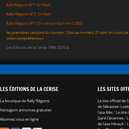
RallyRégions N°3
E
n flash
Rally’Régions N°2
En flash
Rally’Régions N°1
E
n version flash Avril 2002
les premières versions du numéro 12bis au numéro 21 sont en cours de
votre compréhension.
Les Editions de la Cerise 1996-2025 ©
LES ÉDITIONS DE LA CERISE
LES SITES OFFI
La boutique de Rally'Régions
Le site officiel de
de Sébastien Loeb
Ventagom annonces gratuites
l'asa Alès
/
Le site 
Gard Cévennes
/
L
Abonnez vous en ligne
de l'asa Hérault
/
L