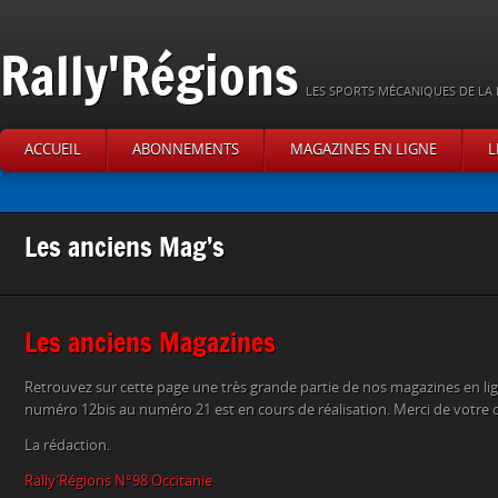
Rally'Régions
LES SPORTS MÉCANIQUES DE LA 
ACCUEIL
ABONNEMENTS
MAGAZINES EN LIGNE
L
Les anciens Mag’s
Les anciens Magazines
Retrouvez sur cette page une très grande partie de nos magazines en li
numéro 12bis au numéro 21 est en cours de réalisation. Merci de votre
La rédaction.
Rally’Régions N°98 Occitanie