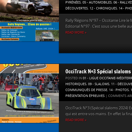
PYRÉNÉES
,
05 - AUTOMOBILES
,
06 - RALLYE
DÉCOUVERTES
,
12 - CHRONIQUES
,
14 - PH
Rally’Régions N°97 – Occitanie Lire le 
Editorial N°97 : C’est sous une belle au
READ MORE »
OcciTrack N°3 Spécial slaloms
POSTED IN
01 - LIGUE OCCITANIE-MÉDITER
HISTORIQUES
,
09 - SLALOMS
,
11 - DÉCOUV
COMMUNIQUÉS DE PRESSE
,
14 - PHOTOS
,
PRÉSENTATION ÉPREUVES
|
COMMENTS AR
OcciTrack N°3 (Spécial slaloms 2024) E
qui est entre vos mains. En effet la fina
READ MORE »