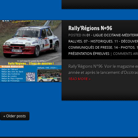
Rally’Régions N°96
POSTED IN
01 - LIGUE OCCITANIE-MÉDITER
RALLYES
,
07 - HISTORIQUES
,
11 - DÉCOUVE
COMMUNIQUÉS DE PRESSE
,
14 - PHOTOS
,
PRÉSENTATION ÉPREUVES
|
COMMENTS AR
Rally’Régions N°96 Voir le magazine en 
année et après le lancement d’Occitrack
READ MORE »
« Older posts