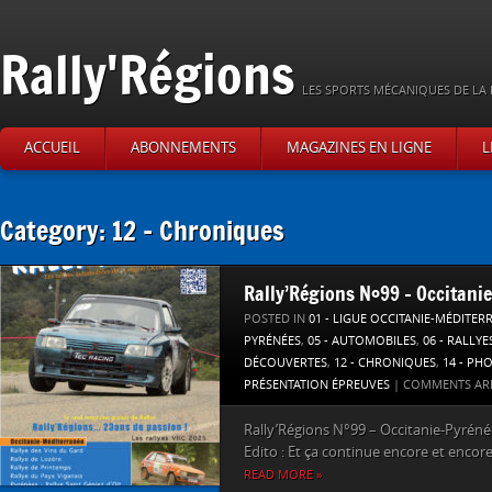
Rally'Régions
LES SPORTS MÉCANIQUES DE LA 
ACCUEIL
ABONNEMENTS
MAGAZINES EN LIGNE
L
Category: 12 – Chroniques
Rally’Régions N°99 – Occitani
POSTED IN
01 - LIGUE OCCITANIE-MÉDITER
PYRÉNÉES
,
05 - AUTOMOBILES
,
06 - RALLYE
DÉCOUVERTES
,
12 - CHRONIQUES
,
14 - PH
PRÉSENTATION ÉPREUVES
|
COMMENTS AR
Rally’Régions N°99 – Occitanie-Pyrénée
Edito : Et ça continue encore et encore,
READ MORE »