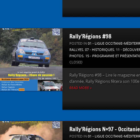
Rally’Régions #98
POSTED IN
01 - LIGUE OCCITANIE-MÉDITER
RALLYES
,
07 - HISTORIQUES
,
11 - DÉCOUVE
PHOTOS
,
15 - PROGRAMME ET PRÉSENTAT
CLOSED
Rally’Régions #98 – Lire le magazine en l
d’année, Rally’Régions fêtera son 100e
READ MORE »
Rally’Régions N°97 – Occitanie
POSTED IN
01 - LIGUE OCCITANIE-MÉDITER