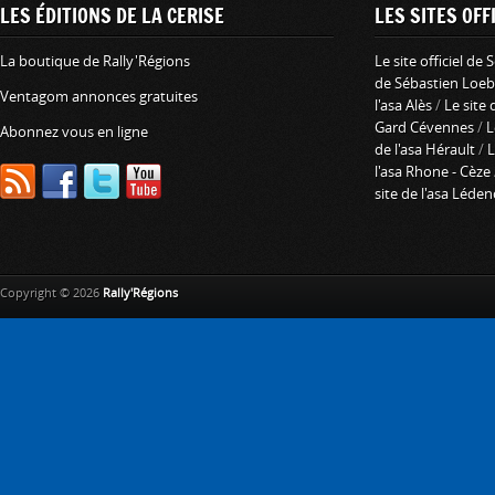
LES ÉDITIONS DE LA CERISE
LES SITES OFFI
La boutique de Rally'Régions
Le site officiel de
de Sébastien Loeb
Ventagom annonces gratuites
l'asa Alès
/
Le site 
Gard Cévennes
/
L
Abonnez vous en ligne
de l'asa Hérault
/
L
l'asa Rhone - Cèze
site de l'asa Léde
Copyright © 2026
Rally'Régions