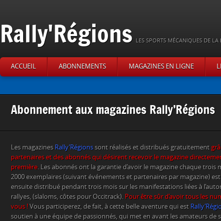
Rally'Régions
LES SPORTS MÉCANIQUES DE LA 
ACCUEIL
ABONNEMENTS
MAGAZINES EN LIGNE
L
Abonnement aux magazines Rally’Régions
Les magazines
Rally’Régions
sont réalisés et distribués gratuitement
grâ
partenaires et des abonnés qui désirent recevoir le magazine directeme
première
. Les abonnés ont la garantie d’avoir le magazine chaque trois m
2000 exemplaires (suivant événements et partenaires par magazine) est r
ensuite distribué pendant trois mois sur les manifestations liées à l’aut
rallyes, (slaloms, côtes pour Occitrack).
Pour être sûr d’avoir tous les n
vous !
Vous participerez, de fait, à cette belle aventure qui est
Rally’Régi
soutien à une équipe de passionnés, qui met en avant les amateurs de s