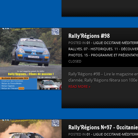
Rally’Régions #98
POSTED IN
01 - LIGUE OCCITANIE-MÉDITER
RALLYES
,
07 - HISTORIQUES
,
11 - DÉCOUVE
PHOTOS
,
15 - PROGRAMME ET PRÉSENTAT
CLOSED
Rally’Régions #98 – Lire le magazine en l
d’année, Rally’Régions fêtera son 100e
READ MORE »
Rally’Régions N°97 – Occitanie
POSTED IN
01 - LIGUE OCCITANIE-MÉDITER