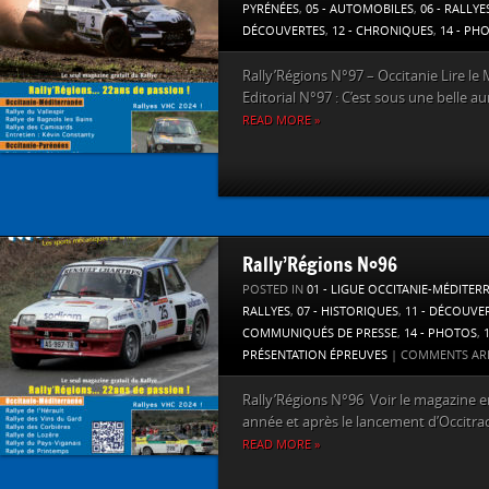
PYRÉNÉES
,
05 - AUTOMOBILES
,
06 - RALLYE
DÉCOUVERTES
,
12 - CHRONIQUES
,
14 - PH
Rally’Régions N°97 – Occitanie Lire le 
Editorial N°97 : C’est sous une belle au
READ MORE »
Rally’Régions N°96
POSTED IN
01 - LIGUE OCCITANIE-MÉDITER
RALLYES
,
07 - HISTORIQUES
,
11 - DÉCOUVE
COMMUNIQUÉS DE PRESSE
,
14 - PHOTOS
,
PRÉSENTATION ÉPREUVES
|
COMMENTS AR
Rally’Régions N°96 Voir le magazine en 
année et après le lancement d’Occitrack
READ MORE »