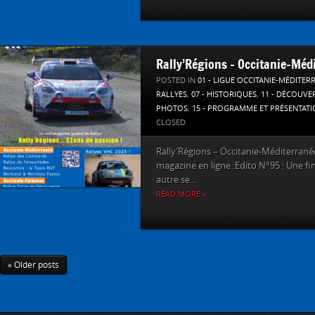
Rally’Régions – Occitanie-Mé
POSTED IN
01 - LIGUE OCCITANIE-MÉDITER
RALLYES
,
07 - HISTORIQUES
,
11 - DÉCOUVE
PHOTOS
,
15 - PROGRAMME ET PRÉSENTAT
CLOSED
Rally’Régions – Occitanie-Méditerrané
magazine en ligne :Edito N°95 : Une fi
autre se...
READ MORE »
« Older posts