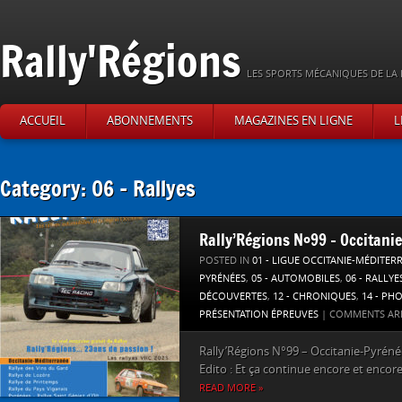
Rally'Régions
LES SPORTS MÉCANIQUES DE LA 
ACCUEIL
ABONNEMENTS
MAGAZINES EN LIGNE
L
Category: 06 – Rallyes
Rally’Régions N°99 – Occitani
POSTED IN
01 - LIGUE OCCITANIE-MÉDITER
PYRÉNÉES
,
05 - AUTOMOBILES
,
06 - RALLYE
DÉCOUVERTES
,
12 - CHRONIQUES
,
14 - PH
PRÉSENTATION ÉPREUVES
|
COMMENTS AR
Rally’Régions N°99 – Occitanie-Pyrénée
Edito : Et ça continue encore et encore,
READ MORE »