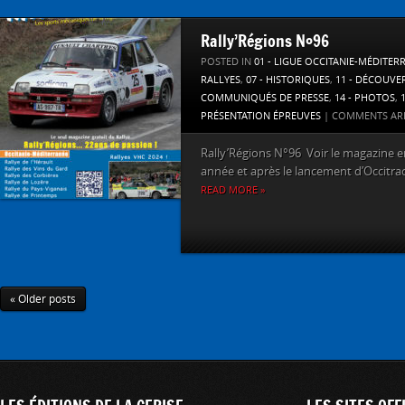
Rally’Régions N°96
POSTED IN
01 - LIGUE OCCITANIE-MÉDITER
RALLYES
,
07 - HISTORIQUES
,
11 - DÉCOUVE
COMMUNIQUÉS DE PRESSE
,
14 - PHOTOS
,
PRÉSENTATION ÉPREUVES
|
COMMENTS AR
Rally’Régions N°96 Voir le magazine en 
année et après le lancement d’Occitrack
READ MORE »
« Older posts