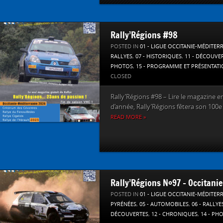
Rally’Régions #98
POSTED IN
01 - LIGUE OCCITANIE-MÉDITER
RALLYES
,
07 - HISTORIQUES
,
11 - DÉCOUVE
PHOTOS
,
15 - PROGRAMME ET PRÉSENTAT
CLOSED
Rally’Régions #98 – Lire le magazine en l
d’année, Rally’Régions fêtera son 100e
READ MORE »
Rally’Régions N°97 – Occitanie
POSTED IN
01 - LIGUE OCCITANIE-MÉDITER
PYRÉNÉES
,
05 - AUTOMOBILES
,
06 - RALLYE
DÉCOUVERTES
,
12 - CHRONIQUES
,
14 - PH