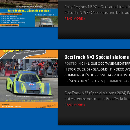
Rally’Régions N°97 – Occitanie Lire le 
Editorial N°97 : C’est sous une belle au
READ MORE »
OcciTrack N°3 Spécial slaloms
POSTED IN
01 - LIGUE OCCITANIE-MÉDITER
HISTORIQUES
,
09 - SLALOMS
,
11 - DÉCOUV
COMMUNIQUÉS DE PRESSE
,
14 - PHOTOS
,
PRÉSENTATION ÉPREUVES
|
COMMENTS AR
OcciTrack N°3 (Spécial slaloms 2024) E
qui est entre vos mains. En effet la fina
READ MORE »