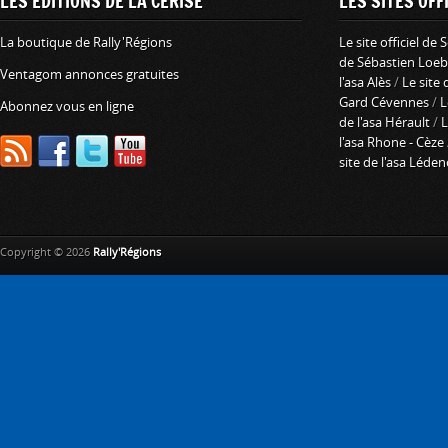
LES ÉDITIONS DE LA CERISE
LES SITES OFFI
La boutique de Rally'Régions
Le site officiel de
de Sébastien Loeb
Ventagom annonces gratuites
l'asa Alès
/
Le site 
Gard Cévennes
/
L
Abonnez vous en ligne
de l'asa Hérault
/
L
l'asa Rhone - Cèze
site de l'asa Léde
Copyright © 2026
Rally'Régions