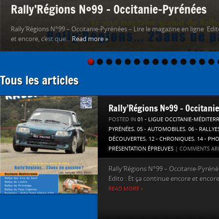
Rally’Régions N°99 – Occitanie-Pyrénées
Rally’Régions N°99 – Occitanie-Pyrénées – Lire le magazine en ligne Edit
et encore, c’est que...
Read more »
Tous les articles
Rally’Régions N°99 – Occitani
POSTED IN
01 - LIGUE OCCITANIE-MÉDITER
PYRÉNÉES
,
05 - AUTOMOBILES
,
06 - RALLYE
DÉCOUVERTES
,
12 - CHRONIQUES
,
14 - PH
PRÉSENTATION ÉPREUVES
|
COMMENTS AR
Rally’Régions N°99 – Occitanie-Pyrénée
Edito : Et ça continue encore et encore,
READ MORE »