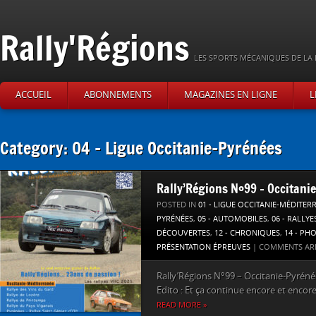
Rally'Régions
LES SPORTS MÉCANIQUES DE LA 
ACCUEIL
ABONNEMENTS
MAGAZINES EN LIGNE
L
Category: 04 – Ligue Occitanie-Pyrénées
Rally’Régions N°99 – Occitani
POSTED IN
01 - LIGUE OCCITANIE-MÉDITER
PYRÉNÉES
,
05 - AUTOMOBILES
,
06 - RALLYE
DÉCOUVERTES
,
12 - CHRONIQUES
,
14 - PH
PRÉSENTATION ÉPREUVES
|
COMMENTS AR
Rally’Régions N°99 – Occitanie-Pyrénée
Edito : Et ça continue encore et encore,
READ MORE »