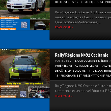
DÉCOUVERTES
,
12 - CHRONIQUES
,
14 - PH
Rally’Régions Occitanie N°93 Lire le ma
magazine en ligne / C’est une saison pa
ligue Occitanie-Méditerranée,...
READ MORE »
Rally’Régions N°92 Occitanie
POSTED IN
01 - LIGUE OCCITANIE-MÉDITER
PYRÉNÉES
,
05 - AUTOMOBILES
,
06 - RALLYE
DE CÔTE
,
09 - SLALOMS
,
11 - DÉCOUVERTE
15 - PROGRAMME ET PRÉSENTATION ÉPREU
Rally’Régions N°92 Occitanie / Lire l
commence et un nouvel édito est là ! Ce
READ MORE »