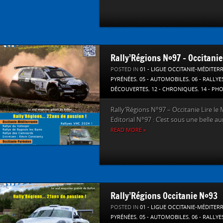
Rally’Régions N°97 – Occitanie
POSTED IN
01 - LIGUE OCCITANIE-MÉDITER
PYRÉNÉES
,
05 - AUTOMOBILES
,
06 - RALLYE
DÉCOUVERTES
,
12 - CHRONIQUES
,
14 - PH
Rally’Régions N°97 – Occitanie Lire le 
Editorial N°97 : C’est sous une belle au
READ MORE »
Rally’Régions Occitanie N°93
POSTED IN
01 - LIGUE OCCITANIE-MÉDITER
PYRÉNÉES
,
05 - AUTOMOBILES
,
06 - RALLYE