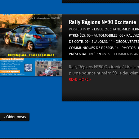
Rally’Régions N°90 Occitanie
POSTED IN
01 - LIGUE OCCITANIE-MÉDITER
PYRÉNÉES
,
05 - AUTOMOBILES
,
06 - RALLYE
DE CÔTE
,
09 - SLALOMS
,
11 - DÉCOUVERTE
COMMUNIQUÉS DE PRESSE
,
14 - PHOTOS
,
PRÉSENTATION ÉPREUVES
|
COMMENTS AR
Rally’Régions N°90 Occitanie / Lire le
plume pour ce numéro 90, le deuxième 
READ MORE »
« Older posts