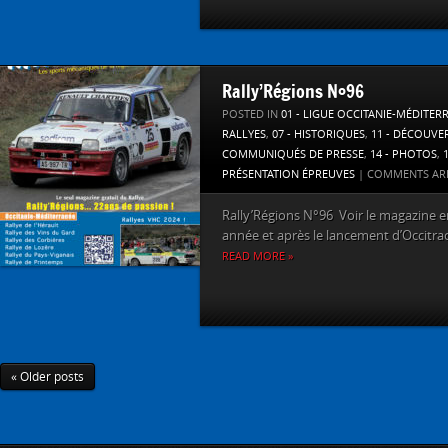
Rally’Régions N°96
POSTED IN
01 - LIGUE OCCITANIE-MÉDITER
RALLYES
,
07 - HISTORIQUES
,
11 - DÉCOUVE
COMMUNIQUÉS DE PRESSE
,
14 - PHOTOS
,
PRÉSENTATION ÉPREUVES
|
COMMENTS AR
Rally’Régions N°96 Voir le magazine en 
année et après le lancement d’Occitrack
READ MORE »
« Older posts