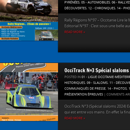
PYRÉNÉES
,
05 - AUTOMOBILES
,
06 - RALLYE
DÉCOUVERTES
,
12 - CHRONIQUES
,
14 - PH
Rally’Régions N°97 – Occitanie Lire le 
Editorial N°97 : C’est sous une belle au
READ MORE »
OcciTrack N°3 Spécial slaloms
POSTED IN
01 - LIGUE OCCITANIE-MÉDITER
HISTORIQUES
,
09 - SLALOMS
,
11 - DÉCOUV
COMMUNIQUÉS DE PRESSE
,
14 - PHOTOS
,
PRÉSENTATION ÉPREUVES
|
COMMENTS AR
OcciTrack N°3 (Spécial slaloms 2024) E
qui est entre vos mains. En effet la fina
READ MORE »