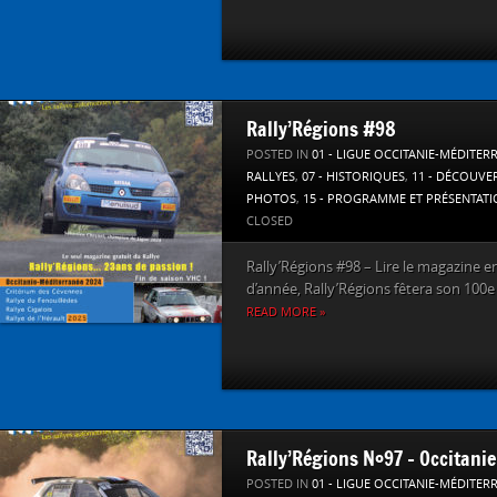
Rally’Régions #98
POSTED IN
01 - LIGUE OCCITANIE-MÉDITER
RALLYES
,
07 - HISTORIQUES
,
11 - DÉCOUVE
PHOTOS
,
15 - PROGRAMME ET PRÉSENTAT
CLOSED
Rally’Régions #98 – Lire le magazine en l
d’année, Rally’Régions fêtera son 100e
READ MORE »
Rally’Régions N°97 – Occitanie
POSTED IN
01 - LIGUE OCCITANIE-MÉDITER