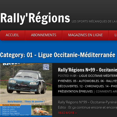
Rally'Régions
LES SPORTS MÉCANIQUES DE LA 
ACCUEIL
ABONNEMENTS
MAGAZINES EN LIGNE
L
Category: 01 – Ligue Occitanie-Méditerranée
Rally’Régions N°99 – Occitani
POSTED IN
01 - LIGUE OCCITANIE-MÉDITER
PYRÉNÉES
,
05 - AUTOMOBILES
,
06 - RALLYE
DÉCOUVERTES
,
12 - CHRONIQUES
,
14 - PH
PRÉSENTATION ÉPREUVES
|
COMMENTS AR
Rally’Régions N°99 – Occitanie-Pyrénée
Edito : Et ça continue encore et encore,
READ MORE »