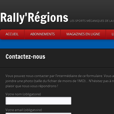
Rally'Régions
LES SPORTS MÉCANIQUES DE LA 
ACCUEIL
ABONNEMENTS
MAGAZINES EN LIGNE
L
Contactez-nous
Vous pouvez nous contacter par l’intermédiaire de ce formulaire. Vous av
joindre une photo (taille du fichier de moins de 1MO)… N’hésitez pas à n
plaisir que nous vous répondrons !
Votre nom (obligatoire)
Votre email (obligatoire)