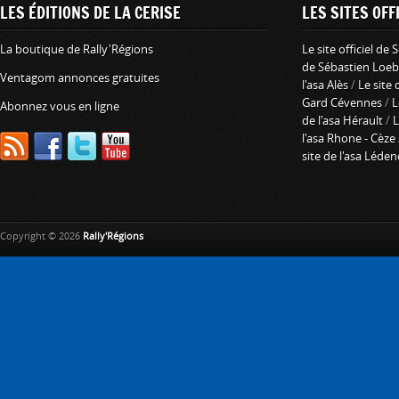
LES ÉDITIONS DE LA CERISE
LES SITES OFFI
La boutique de Rally'Régions
Le site officiel de
de Sébastien Loeb
Ventagom annonces gratuites
l'asa Alès
/
Le site 
Gard Cévennes
/
L
Abonnez vous en ligne
de l'asa Hérault
/
L
l'asa Rhone - Cèze
site de l'asa Léde
Copyright © 2026
Rally'Régions