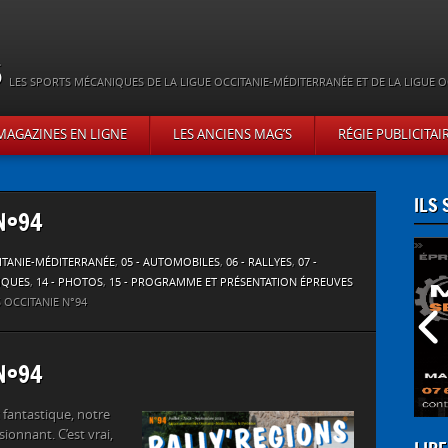
s
LES SPORTS MÉCANIQUES DE LA LIGUE OCCITANIE-MÉDITERRANÉE ET DE LA LIGUE O
MAGAZINES EN LIGNE
LES ANCIENS MAG’S
RÉGIE PUBLICITAI
ILS
 N°94
CITANIE-MÉDITERRANÉE
,
05 - AUTOMOBILES
,
06 - RALLYES
,
07 -
IQUES
,
14 - PHOTOS
,
15 - PROGRAMME ET PRÉSENTATION ÉPREUVES
 OCCITANIE N°94
 N°94
 fantastique, notre
ionnant. C’est vrai,