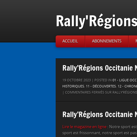
Rally'Région
ACCUEIL
ABONNEMENTS
Rally’Régions Occitanie
19 OCTOBRE 2023 | POSTED IN
01 - LIGUE OC
HISTORIQUES
,
11 - DÉCOUVERTES
,
12 - CHRON
|
COMMENTAIRES FERMÉS
SUR RALLY’RÉGIONS
Rally’Régions Occitanie
Lire le magazine en ligne
: Notre sport est
sport est frissonnant, notre sport est pass