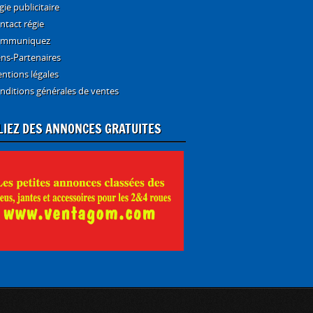
gie publicitaire
ntact régie
mmuniquez
ens-Partenaires
ntions légales
nditions générales de ventes
LIEZ DES ANNONCES GRATUITES