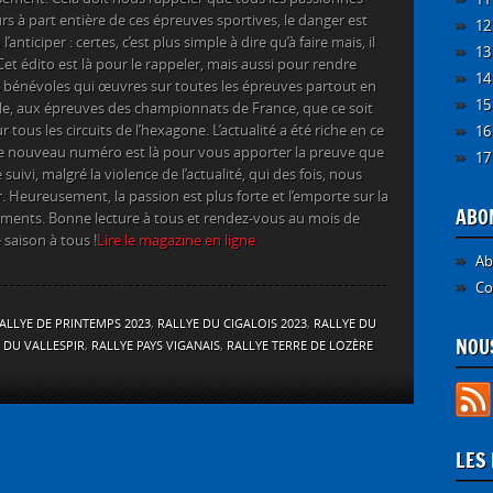
s à part entière de ces épreuves sportives, le danger est
12
l’anticiper : certes, c’est plus simple à dire qu’à faire mais, il
13
 Cet édito est là pour le rappeler, mais aussi pour rendre
14
bénévoles qui œuvres sur toutes les épreuves partout en
15
ale, aux épreuves des championnats de France, que ce soit
tous les circuits de l’hexagone. L’actualité a été riche en ce
16
 ce nouveau numéro est là pour vous apporter la preuve que
17
ivi, malgré la violence de l’actualité, qui des fois, nous
 Heureusement, la passion est plus forte et l’emporte sur la
ABO
ements. Bonne lecture à tous et rendez-vous au mois de
e saison à tous !
Lire le magazine en ligne
Ab
Co
ALLYE DE PRINTEMPS 2023
,
RALLYE DU CIGALOIS 2023
,
RALLYE DU
NOUS
 DU VALLESPIR
,
RALLYE PAYS VIGANAIS
,
RALLYE TERRE DE LOZÈRE
LES