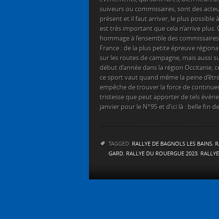
suiveurs ou commissaires, sont des acteur
présent et il faut arriver, le plus possible à 
est très important que cela n’arrive plus.
hommage à l’ensemble des commissaires 
France : de la plus petite épreuve région
sur les routes de campagne, mais aussi sur 
début d’année dans la région Occitanie,
ce sport vaut quand même la peine d’être su
empêche de trouver la force de continuer.
tristesse que peut apporter de tels évén
janvier pour le N°95 et d’ici là : belle fin d
TAGGED:
RALLYE DE BAGNOLS LES BAINS
,
R
GARD
,
RALLYE DU ROUERGUE 2023
,
RALLYE