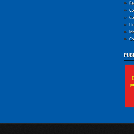
Ré
Co
Co
Li
Me
Co
PUB