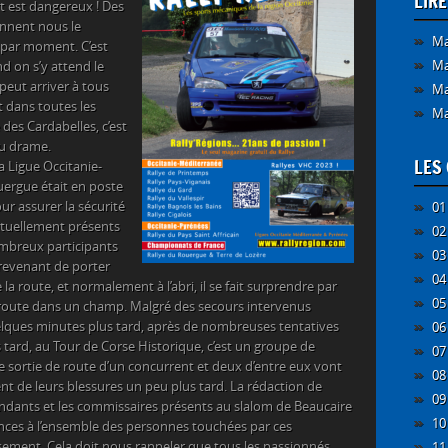
LIR
t est dangereux ! Des
nnent nous le
Ma
e par moment. C’est
Ma
nd on s’y attend le
peut arriver à tous
Ma
 dans toutes les
Ma
 des Cardabelles, c’est
au drame.
LES 
a Ligue Occitanie-
uergue était en poste
our assurer la sécurité
01
ituellement présents
02
ombreux participants
03
revenant de porter
04
la route, et normalement à l’abri, il se fait surprendre par
05
a route dans un champ. Malgré des secours intervenus
lques minutes plus tard, après de nombreuses tentatives
06
 tard, au Tour de Corse Historique, c’est un groupe de
07
e sortie de route d’un concurrent et deux d’entre eux vont
08
nt de leurs blessures un peu plus tard. La rédaction de
09
ondants et les commissaires présents au slalom de Beaucaire
10
nces à l’ensemble des personnes touchées par ces
sement. Cela doit nous rappeler que tous les passionnés
11