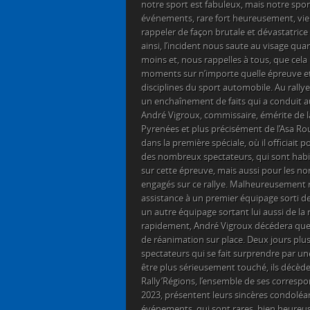
notre sport est fabuleux, mais notre spor
événements, rare fort heureusement, vie
rappeler de façon brutale et dévastatric
ainsi, l’incident nous saute au visage qua
moins et, nous rappelles à tous, que cela 
moments sur n’importe quelle épreuve et
disciplines du sport automobile. Au rallye
un enchaînement de faits qui a conduit 
André Vigroux, commissaire, émérite de l
Pyrenées et plus précisément de l’Asa Ro
dans la première spéciale, où il officiait p
des nombreux spectateurs, qui sont hab
sur cette épreuve, mais aussi pour les n
engagés sur ce rallye. Malheureusement 
assistance à un premier équipage sorti de 
un autre équipage sortant lui aussi de l
rapidement, André Vigroux décédera que
de réanimation sur place. Deux jours plus
spectateurs qui se fait surprendre par un
être plus sérieusement touché, ils décède
Rally’Régions, l’ensemble de ses corresp
2023, présentent leurs sincères condoléa
événements, qui sont rares, bien heureu