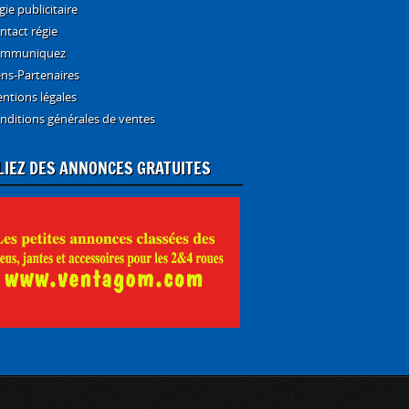
gie publicitaire
ntact régie
mmuniquez
ens-Partenaires
ntions légales
nditions générales de ventes
LIEZ DES ANNONCES GRATUITES