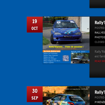
19
Rally
OCT
POSTED
RALLYES
PHOTO
CLOSED
Rally’R
est fan
READ M
30
Rally
SEP
POSTED
PYRÉNÉ