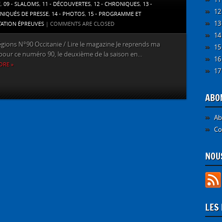
E
,
09 - SLALOMS
,
11 - DÉCOUVERTES
,
12 - CHRONIQUES
,
13 -
12
IQUÉS DE PRESSE
,
14 - PHOTOS
,
15 - PROGRAMME ET
13
TATION ÉPREUVES
|
COMMENTS ARE CLOSED
14
égions N°90 Occitanie / Lire le magazine Je reprends ma
15
our ce numéro 90, le deuxième de la saison en...
16
ORE »
17
ABO
Ab
Co
NOUS
LES