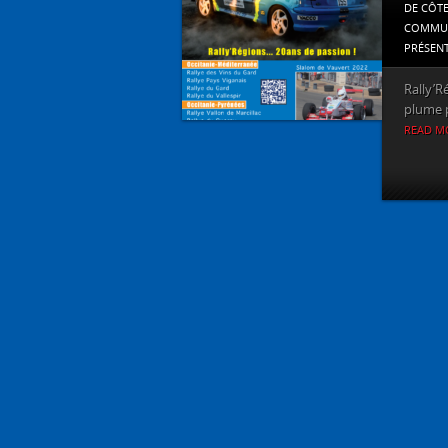
DE CÔT
COMMUN
PRÉSEN
Rally’R
plume p
READ M