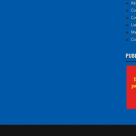
Ré
Co
Co
Li
Me
Co
PUB