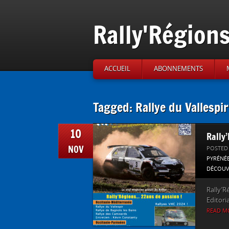
Rally'Région
ACCUEIL
ABONNEMENTS
Tagged: Rallye du Vallespir
10
Rally
NOV
POSTED
PYRÉNÉ
DÉCOUV
Rally’R
Editori
READ M