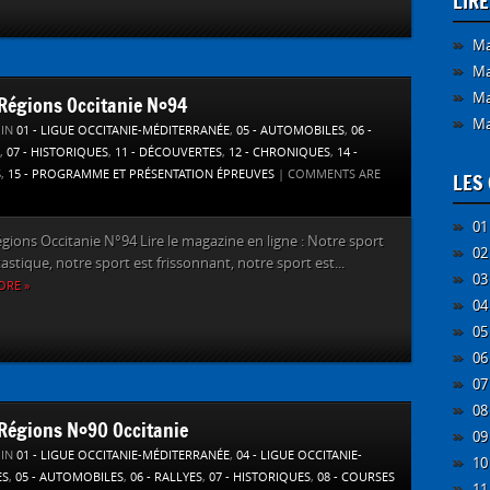
LIR
Ma
Ma
Ma
’Régions Occitanie N°94
Ma
 IN
01 - LIGUE OCCITANIE-MÉDITERRANÉE
,
05 - AUTOMOBILES
,
06 -
,
07 - HISTORIQUES
,
11 - DÉCOUVERTES
,
12 - CHRONIQUES
,
14 -
S
,
15 - PROGRAMME ET PRÉSENTATION ÉPREUVES
|
COMMENTS ARE
LES 
01
égions Occitanie N°94 Lire le magazine en ligne : Notre sport
02
tastique, notre sport est frissonnant, notre sport est...
03
ORE »
04
05
06
07
08
’Régions N°90 Occitanie
09
 IN
01 - LIGUE OCCITANIE-MÉDITERRANÉE
,
04 - LIGUE OCCITANIE-
10
ES
,
05 - AUTOMOBILES
,
06 - RALLYES
,
07 - HISTORIQUES
,
08 - COURSES
11