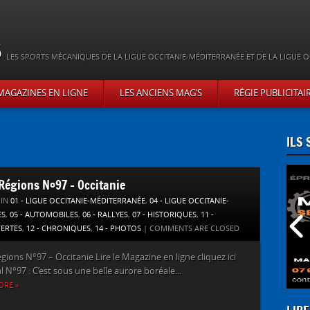
s
LES SPORTS MÉCANIQUES DE LA LIGUE OCCITANIE-MÉDITERRANÉE ET DE LA LIGUE O
MAGAZINES EN LIGNE
LES ANCIENS MAG’S
RÉGIE PUBLICITAI
ILS
’Régions N°97 – Occitanie
 IN
01 - LIGUE OCCITANIE-MÉDITERRANÉE
,
04 - LIGUE OCCITANIE-
ES
,
05 - AUTOMOBILES
,
06 - RALLYES
,
07 - HISTORIQUES
,
11 -
ERTES
,
12 - CHRONIQUES
,
14 - PHOTOS
|
COMMENTS ARE CLOSED
égions N°97 – Occitanie Lire le Magazine en ligne cliquez ici
al N°97 : C’est sous une belle aurore boréale...
ORE »