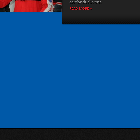
confondus), vont...
READ MORE »