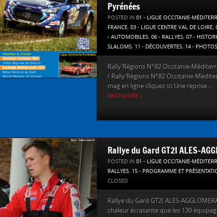
Pyrénées
POSTED IN
01 - LIGUE OCCITANIE-MÉDITER
FRANCE
,
03 - LIGUE CENTRE VAL DE LOIRE
,
- AUTOMOBILES
,
06 - RALLYES
,
07 - HISTOR
SLALOMS
,
11 - DÉCOUVERTES
,
14 - PHOTO
Rally’Régions N°82 Occitanie-Méditer
/ Rally’Régions N°82 Occitanie-Méditer
mag en ligne cliquez ici Une reprise...
READ MORE »
Rallye du Gard GT2I ALES-AG
POSTED IN
01 - LIGUE OCCITANIE-MÉDITER
RALLYES
,
15 - PROGRAMME ET PRÉSENTATI
CLOSED
Rallye du Gard GT2I ALES-AGGLOMERA
chaleur écrasante que les 130 équipag