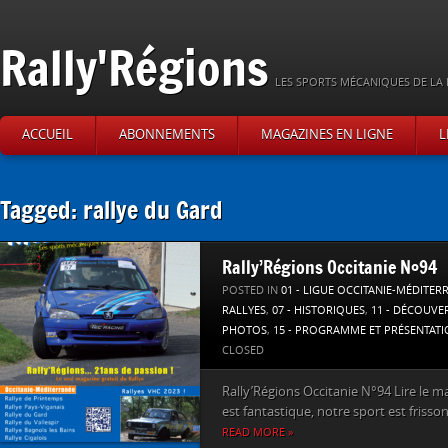
Rally'Régions
LES SPORTS MÉCANIQUES DE LA 
ACCUEIL
ABONNEMENTS
MAGAZINES EN LIGNE
L
Tagged: rallye du Gard
Rally’Régions Occitanie N°94
POSTED IN
01 - LIGUE OCCITANIE-MÉDITER
RALLYES
,
07 - HISTORIQUES
,
11 - DÉCOUVE
PHOTOS
,
15 - PROGRAMME ET PRÉSENTAT
CLOSED
Rally’Régions Occitanie N°94 Lire le m
est fantastique, notre sport est frisson
READ MORE »