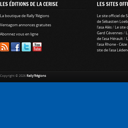
LES ÉDITIONS DE LA CERISE
LES SITES OFFI
La boutique de Rally'Régions
Le site officiel de
de Sébastien Loeb
Ventagom annonces gratuites
l'asa Alès
/
Le site 
Gard Cévennes
/
L
Abonnez vous en ligne
de l'asa Hérault
/
L
l'asa Rhone - Cèze
site de l'asa Léde
Copyright © 2026
Rally'Régions