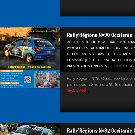
Rally’Régions N°90 Occitanie
POSTED IN
01 - LIGUE OCCITANIE-MÉDITER
PYRÉNÉES
,
05 - AUTOMOBILES
,
06 - RALLYE
DE CÔTE
,
09 - SLALOMS
,
11 - DÉCOUVERTE
COMMUNIQUÉS DE PRESSE
,
14 - PHOTOS
,
PRÉSENTATION ÉPREUVES
|
COMMENTS AR
Rally’Régions N°90 Occitanie / Lire le
plume pour ce numéro 90, le deuxième 
READ MORE »
Rally’Régions N°82 Occitanie-