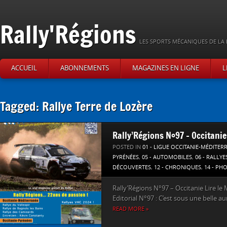
Rally'Régions
LES SPORTS MÉCANIQUES DE LA 
ACCUEIL
ABONNEMENTS
MAGAZINES EN LIGNE
L
Tagged: Rallye Terre de Lozère
Rally’Régions N°97 – Occitanie
POSTED IN
01 - LIGUE OCCITANIE-MÉDITER
PYRÉNÉES
,
05 - AUTOMOBILES
,
06 - RALLYE
DÉCOUVERTES
,
12 - CHRONIQUES
,
14 - PH
Rally’Régions N°97 – Occitanie Lire le 
Editorial N°97 : C’est sous une belle au
READ MORE »