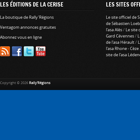
LES ÉDITIONS DE LA CERISE
LES SITES OFFI
La boutique de Rally'Régions
Le site officiel de
de Sébastien Loeb
Ventagom annonces gratuites
l'asa Alès
/
Le site 
Gard Cévennes
/
L
Abonnez vous en ligne
de l'asa Hérault
/
L
l'asa Rhone - Cèze
site de l'asa Léde
Copyright © 2026
Rally'Régions