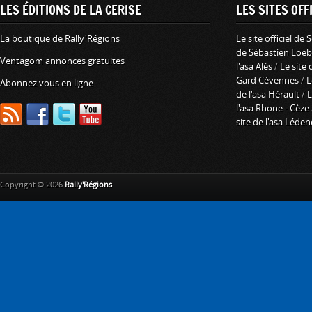
LES ÉDITIONS DE LA CERISE
LES SITES OFFI
La boutique de Rally'Régions
Le site officiel de
de Sébastien Loeb
Ventagom annonces gratuites
l'asa Alès
/
Le site 
Gard Cévennes
/
L
Abonnez vous en ligne
de l'asa Hérault
/
L
l'asa Rhone - Cèze
site de l'asa Léde
Copyright © 2026
Rally'Régions