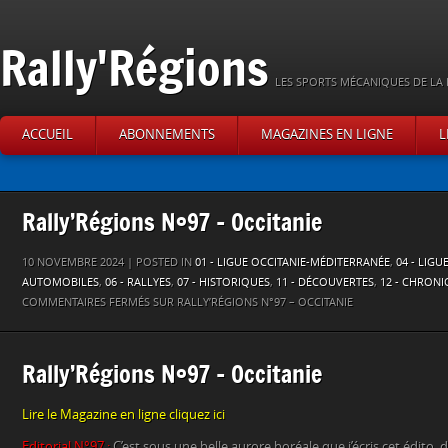
Rally'Régions
LES SPORTS MÉCANIQUES DE LA 
ACCUEIL
ABONNEMENTS
MAGAZINES EN LIGNE
L
Rally’Régions N°97 – Occitanie
10 NOVEMBRE 2024 | POSTED IN
01 - LIGUE OCCITANIE-MÉDITERRANÉE
,
04 - LIGU
AUTOMOBILES
,
06 - RALLYES
,
07 - HISTORIQUES
,
11 - DÉCOUVERTES
,
12 - CHRON
COMMENTAIRES FERMÉS
SUR RALLY’RÉGIONS N°97 – OCCITANIE
Rally’Régions N°97 – Occitanie
Lire le Magazine en ligne cliquez ici
Editorial N°97 :
C’est sous une belle aurore boréale que j’écris cet édito, 