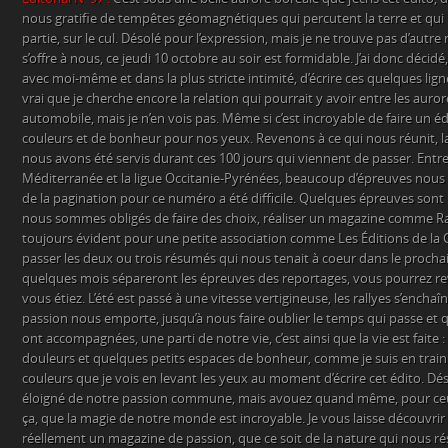
nous gratifie de tempêtes géomagnétiques qui percutent la terre et qui la
partie, sur le cul. Désolé pour l’expression, mais je ne trouve pas d’autre 
s’offre à nous, ce jeudi 10 octobre au soir est formidable. J’ai donc déci
avec moi-même et dans la plus stricte intimité, d’écrire ces quelques ligne
vrai que je cherche encore la relation qui pourrait y avoir entre les aurore
automobile, mais je n’en vois pas. Même si c’est incroyable de faire un éd
couleurs et de bonheur pour nos yeux. Revenons à ce qui nous réunit, la
nous avons été servis durant ces 100 jours qui viennent de passer. Entre 
Méditerranée et la ligue Occitanie-Pyrénées, beaucoup d’épreuves nous 
de la pagination pour ce numéro a été difficile. Quelques épreuves sont 
nous sommes obligés de faire des choix, réaliser un magazine comme Ral
toujours évident pour une petite association comme Les Éditions de la 
passer les deux ou trois résumés qui nous tenait à coeur dans le proc
quelques mois sépareront les épreuves des reportages, vous pourrez rev
vous étiez. L’été est passé à une vitesse vertigineuse, les rallyes s’enchaîn
passion nous emporte, jusqu’à nous faire oublier le temps qui passe et q
ont accompagnées, une parti de notre vie, c’est ainsi que la vie est fait
douleurs et quelques petits espaces de bonheur, comme je suis en train 
couleurs que je vois en levant les yeux au moment d’écrire cet édito. Dés
éloigné de notre passion commune, mais avouez quand même, pour ceux
ça, que la magie de notre monde est incroyable. Je vous laisse découvrir
réellement un magazine de passion, que ce soit de la nature qui nous rése