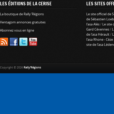
LES ÉDITIONS DE LA CERISE
LES SITES OFFI
La boutique de Rally'Régions
Le site officiel de
de Sébastien Loeb
Ventagom annonces gratuites
l'asa Alès
/
Le site 
Gard Cévennes
/
L
Abonnez vous en ligne
de l'asa Hérault
/
L
l'asa Rhone - Cèze
site de l'asa Léde
Copyright © 2026
Rally'Régions