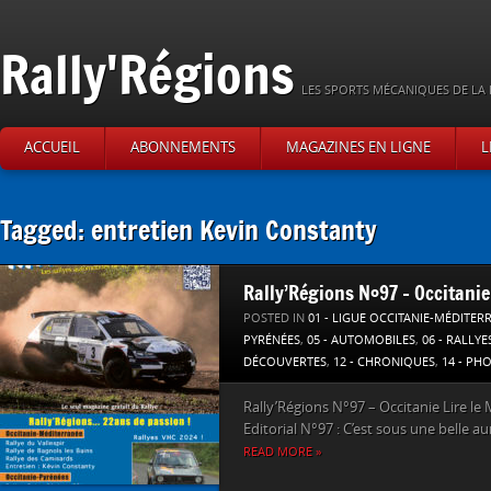
Rally'Régions
LES SPORTS MÉCANIQUES DE LA 
ACCUEIL
ABONNEMENTS
MAGAZINES EN LIGNE
L
Tagged: entretien Kevin Constanty
Rally’Régions N°97 – Occitanie
POSTED IN
01 - LIGUE OCCITANIE-MÉDITER
PYRÉNÉES
,
05 - AUTOMOBILES
,
06 - RALLYE
DÉCOUVERTES
,
12 - CHRONIQUES
,
14 - PH
Rally’Régions N°97 – Occitanie Lire le 
Editorial N°97 : C’est sous une belle au
READ MORE »