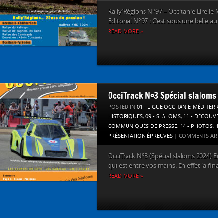
Rally’Régions N°97 – Occitanie Lire le 
Editorial N°97 : C’est sous une belle au
READ MORE »
OcciTrack N°3 Spécial slaloms
POSTED IN
01 - LIGUE OCCITANIE-MÉDITER
HISTORIQUES
,
09 - SLALOMS
,
11 - DÉCOUV
COMMUNIQUÉS DE PRESSE
,
14 - PHOTOS
,
PRÉSENTATION ÉPREUVES
|
COMMENTS AR
OcciTrack N°3 (Spécial slaloms 2024) E
qui est entre vos mains. En effet la fina
READ MORE »