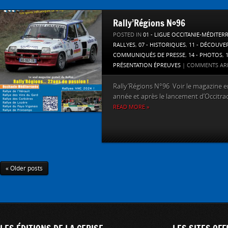
Rally’Régions N°96
POSTED IN
01 - LIGUE OCCITANIE-MÉDITER
RALLYES
,
07 - HISTORIQUES
,
11 - DÉCOUVE
COMMUNIQUÉS DE PRESSE
,
14 - PHOTOS
,
PRÉSENTATION ÉPREUVES
|
COMMENTS AR
Rally’Régions N°96 Voir le magazine en 
année et après le lancement d’Occitrack
READ MORE »
« Older posts