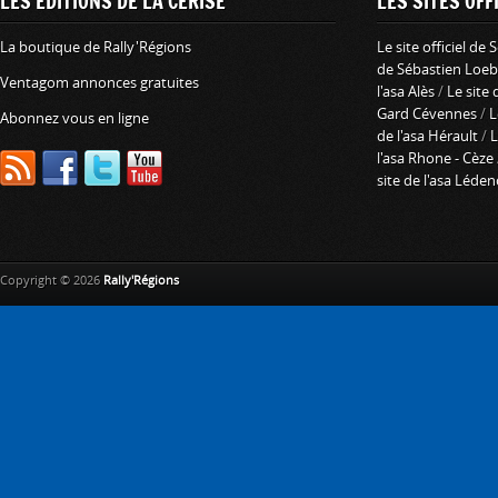
LES ÉDITIONS DE LA CERISE
LES SITES OFFI
La boutique de Rally'Régions
Le site officiel de
de Sébastien Loeb
Ventagom annonces gratuites
l'asa Alès
/
Le site 
Gard Cévennes
/
L
Abonnez vous en ligne
de l'asa Hérault
/
L
l'asa Rhone - Cèze
site de l'asa Léde
Copyright © 2026
Rally'Régions