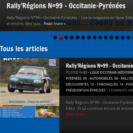
Rally’Régions #98
Rally’Régions #98 – Lire le magazine en ligne cliquez ici Edito : En fin d’a
son 100e numéro, 23 ans...
Read more »
Tous les articles
Rally’Régions N°99 – Occitani
POSTED IN
01 - LIGUE OCCITANIE-MÉDITER
PYRÉNÉES
,
05 - AUTOMOBILES
,
06 - RALLYE
DÉCOUVERTES
,
12 - CHRONIQUES
,
14 - PH
PRÉSENTATION ÉPREUVES
|
COMMENTS AR
Rally’Régions N°99 – Occitanie-Pyrénée
Edito : Et ça continue encore et encore,
READ MORE »