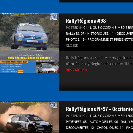
Rally’Régions #98
POSTED IN
01 - LIGUE OCCITANIE-MÉDITER
RALLYES
,
07 - HISTORIQUES
,
11 - DÉCOUVE
PHOTOS
,
15 - PROGRAMME ET PRÉSENTAT
CLOSED
Rally’Régions #98 – Lire le magazine en l
d’année, Rally’Régions fêtera son 100e
READ MORE »
Rally’Régions N°97 – Occitanie
POSTED IN
01 - LIGUE OCCITANIE-MÉDITER
PYRÉNÉES
,
05 - AUTOMOBILES
,
06 - RALLYE
DÉCOUVERTES
,
12 - CHRONIQUES
,
14 - PH