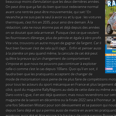
beaucoup moins d’annulation que les deux dernières années.
On peut dire que ça fait du bien que tout redevienne normal
avant une rentrée peut-être mouvementée, qui sait ! En
revanche je ne suis pas le seul à avoir vu et lu que : les voitures
thermiques, c’est fini en 2035, pour ainsi dire demain. À la
rédaction, cela ne nous étonne pas et déjà depuis des années
on se doutait que cela arriverait. Puisque c’est ce que veulent
les fournisseurs d’énergie, plus de pétrole et égale à zéro profit.
Vite vite, trouvons un autre moyen de gagner de l’argent. Car il
faut bien l’avouer c’est de cela qu’il s’agit… Enfin et penser aussi
à la planète un peu quand même, la canicule de cet été peut
qu’être la preuve qu’un changement de comportement
s’impose et que nous ne pouvons pas continuer à exploiter
celle-ci comme c’est le cas depuis 100ans. Quoi qu’il en soit, il
faudra bien que les pratiquants acceptent de changer de
mode de motorisation sous peine de ne plus faire de compétitions motor
pour tous les acteurs du sport mécanique en France et plus largement
côté, quid du magazine RallyRégions au-delà de cette date ou même ava
Dans votre Ligue, il en est déjà question, mais nous reviendrons sur cett
magazine de la saison en décembre ou la finale 2022 sera à l’honneur. Je 
une fois Sébastien Mistarz pour son dévouement et sa passion qui nous
depuis 5ans déjà et qui a permis aussi de mettre en avant les pratiquan
espérons avoir été et être encore à la hauteur de votre passion.Bonne l