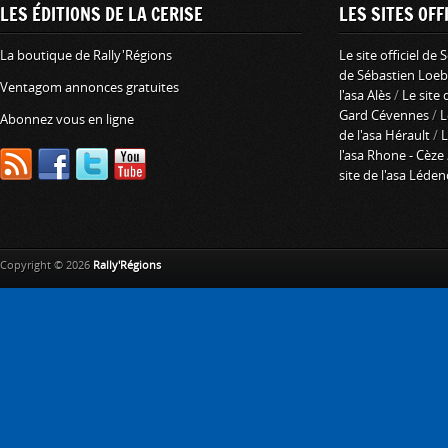
LES ÉDITIONS DE LA CERISE
LES SITES OFFI
La boutique de Rally'Régions
Le site officiel de
de Sébastien Loeb
Ventagom annonces gratuites
l'asa Alès
/
Le site 
Gard Cévennes
/
L
Abonnez vous en ligne
de l'asa Hérault
/
L
l'asa Rhone - Cèze
site de l'asa Léde
Copyright © 2026
Rally'Régions