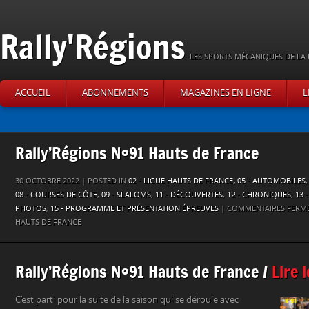
Rally'Régions
LES SPORTS MÉCANIQUES DE LA 
ACCUEIL
ABONNEMENTS
MAGAZINES EN LIGNE
L
Rally’Régions N°91 Hauts de France
30 OCTOBRE 2022 | POSTED IN
02 - LIGUE HAUTS DE FRANCE
,
05 - AUTOMOBILES
08 - COURSES DE CÔTE
,
09 - SLALOMS
,
11 - DÉCOUVERTES
,
12 - CHRONIQUES
,
13 
PHOTOS
,
15 - PROGRAMME ET PRÉSENTATION ÉPREUVES
|
COMMENTAIRES FERM
HAUTS DE FRANCE
Rally’Régions N°91 Hauts de France /
Lire 
C’est parti pour la suite de la saison qui se déroule avec