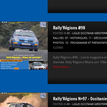
Rally’Régions #98
POSTED IN
01 - LIGUE OCCITANIE-MÉDITER
RALLYES
,
07 - HISTORIQUES
,
11 - DÉCOUVE
PHOTOS
,
15 - PROGRAMME ET PRÉSENTAT
CLOSED
Rally’Régions #98 – Lire le magazine en l
d’année, Rally’Régions fêtera son 100e
READ MORE »
Rally’Régions N°97 – Occitanie
POSTED IN
01 - LIGUE OCCITANIE-MÉDITER