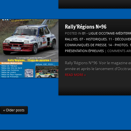
Rally’Régions N°96
POSTED IN
01 - LIGUE OCCITANIE-MÉDITER
RALLYES
,
07 - HISTORIQUES
,
11 - DÉCOUVE
COMMUNIQUÉS DE PRESSE
,
14 - PHOTOS
,
PRÉSENTATION ÉPREUVES
|
COMMENTS AR
Rally’Régions N°96 Voir le magazine en 
année et après le lancement d’Occitrack
READ MORE »
« Older posts