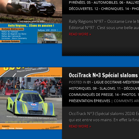
PYRÉNÉES
,
05 - AUTOMOBILES
,
06 - RALLYE
DÉCOUVERTES
,
12 - CHRONIQUES
,
14 - PH
Rally’Régions N°97 – Occitanie Lire le 
Editorial N°97 : C’est sous une belle au
READ MORE »
OcciTrack N°3 Spécial slaloms
POSTED IN
01 - LIGUE OCCITANIE-MÉDITER
HISTORIQUES
,
09 - SLALOMS
,
11 - DÉCOUV
COMMUNIQUÉS DE PRESSE
,
14 - PHOTOS
,
PRÉSENTATION ÉPREUVES
|
COMMENTS AR
OcciTrack N°3 (Spécial slaloms 2024) E
qui est entre vos mains. En effet la fina
READ MORE »