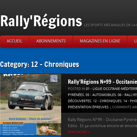
Rally'Régions
LES SPORTS MÉCANIQUES DE LA 
ACCUEIL
ABONNEMENTS
MAGAZINES EN LIGNE
L
Category: 12 – Chroniques
Rally’Régions N°99 – Occitani
POSTED IN
01 - LIGUE OCCITANIE-MÉDITER
PYRÉNÉES
,
05 - AUTOMOBILES
,
06 - RALLYE
DÉCOUVERTES
,
12 - CHRONIQUES
,
14 - PH
PRÉSENTATION ÉPREUVES
|
COMMENTS AR
Rally’Régions N°99 – Occitanie-Pyrénée
Edito : Et ça continue encore et encore,
READ MORE »