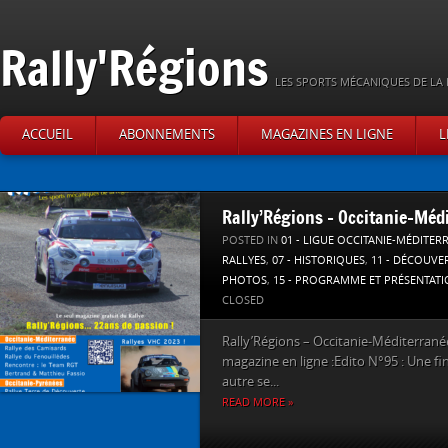
Rally'Régions
LES SPORTS MÉCANIQUES DE LA 
ACCUEIL
ABONNEMENTS
MAGAZINES EN LIGNE
L
Rally’Régions – Occitanie-Mé
POSTED IN
01 - LIGUE OCCITANIE-MÉDITER
RALLYES
,
07 - HISTORIQUES
,
11 - DÉCOUVE
PHOTOS
,
15 - PROGRAMME ET PRÉSENTAT
CLOSED
Rally’Régions – Occitanie-Méditerrané
magazine en ligne :Edito N°95 : Une fi
autre se...
READ MORE »