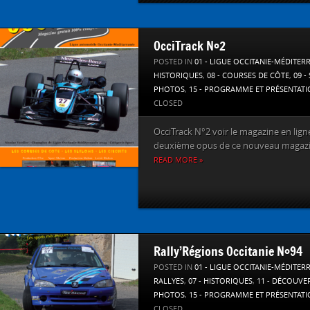
OcciTrack N°2
POSTED IN
01 - LIGUE OCCITANIE-MÉDITER
HISTORIQUES
,
08 - COURSES DE CÔTE
,
09 -
PHOTOS
,
15 - PROGRAMME ET PRÉSENTAT
CLOSED
OcciTrack N°2 voir le magazine en ligne 
deuxième opus de ce nouveau magazin
READ MORE »
Rally’Régions Occitanie N°94
POSTED IN
01 - LIGUE OCCITANIE-MÉDITER
RALLYES
,
07 - HISTORIQUES
,
11 - DÉCOUVE
PHOTOS
,
15 - PROGRAMME ET PRÉSENTAT
CLOSED