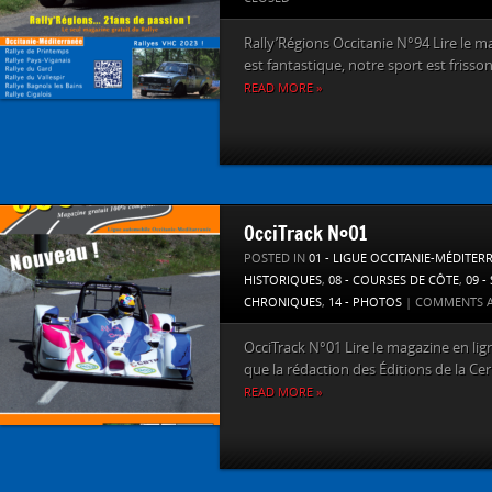
Rally’Régions Occitanie N°94 Lire le m
est fantastique, notre sport est frisson
READ MORE »
OcciTrack N°01
POSTED IN
01 - LIGUE OCCITANIE-MÉDITER
HISTORIQUES
,
08 - COURSES DE CÔTE
,
09 -
CHRONIQUES
,
14 - PHOTOS
|
COMMENTS A
OcciTrack N°01 Lire le magazine en lign
que la rédaction des Éditions de la Ceri
READ MORE »