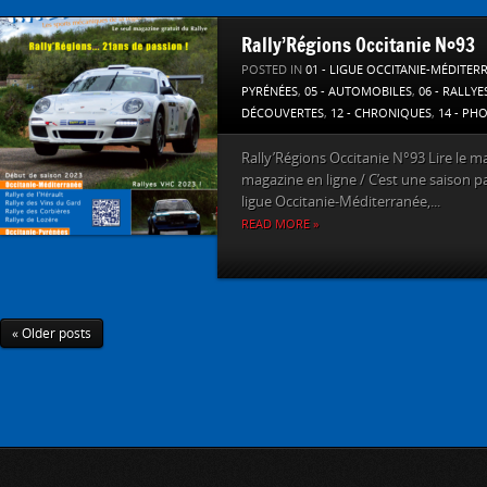
Rally’Régions Occitanie N°93
POSTED IN
01 - LIGUE OCCITANIE-MÉDITER
PYRÉNÉES
,
05 - AUTOMOBILES
,
06 - RALLYE
DÉCOUVERTES
,
12 - CHRONIQUES
,
14 - PH
Rally’Régions Occitanie N°93 Lire le ma
magazine en ligne / C’est une saison pa
ligue Occitanie-Méditerranée,...
READ MORE »
« Older posts