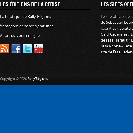
LES ÉDITIONS DE LA CERISE
LES SITES OFFI
La boutique de Rally'Régions
Le site officiel de
de Sébastien Loeb
Ventagom annonces gratuites
l'asa Alès
/
Le site 
Gard Cévennes
/
L
Abonnez vous en ligne
de l'asa Hérault
/
L
l'asa Rhone - Cèze
site de l'asa Léde
Copyright © 2026
Rally'Régions