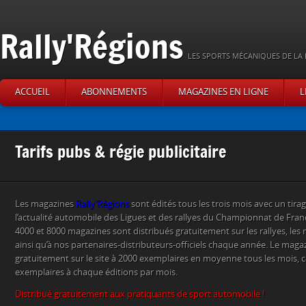
Rally'Régions
LES SPORTS MÉCANIQUES DE LA 
ACCUEIL
ABONNEMENTS
MAGAZINES EN LIGNE
L
Tarifs pubs & régie publicitaire
Les magazines
Rally’Régions
sont édités tous les trois mois avec un tirag
l’actualité automobile des Ligues et des rallyes du Championnat de Franc
4000 et 8000 magazines sont distribués gratuitement sur les rallyes, le
ainsi qu’à nos partenaires-distributeurs-officiels chaque année. Le magaz
gratuitement sur le site à 2000 exemplaires en moyenne tous les mois, c
exemplaires à chaque éditions par mois.
Distribué gratuitement aux pratiquants de sport automobile !