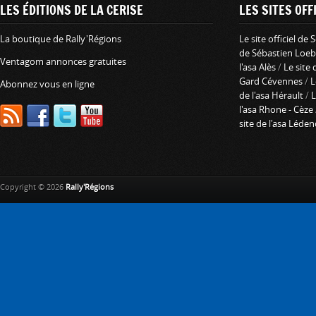
LES ÉDITIONS DE LA CERISE
LES SITES OFFI
La boutique de Rally'Régions
Le site officiel de
de Sébastien Loeb
Ventagom annonces gratuites
l'asa Alès
/
Le site 
Gard Cévennes
/
L
Abonnez vous en ligne
de l'asa Hérault
/
L
l'asa Rhone - Cèze
site de l'asa Léde
Copyright © 2026
Rally'Régions