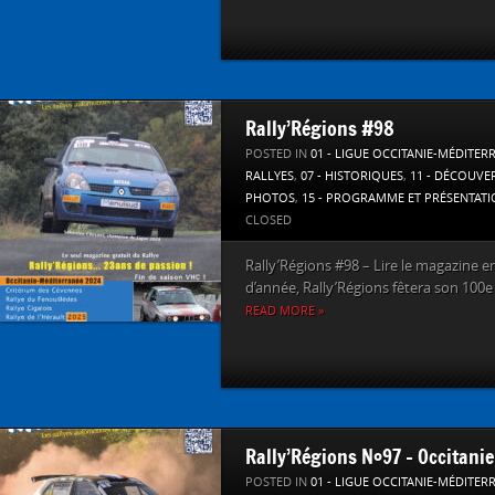
Rally’Régions #98
POSTED IN
01 - LIGUE OCCITANIE-MÉDITER
RALLYES
,
07 - HISTORIQUES
,
11 - DÉCOUVE
PHOTOS
,
15 - PROGRAMME ET PRÉSENTAT
CLOSED
Rally’Régions #98 – Lire le magazine en l
d’année, Rally’Régions fêtera son 100e
READ MORE »
Rally’Régions N°97 – Occitanie
POSTED IN
01 - LIGUE OCCITANIE-MÉDITER