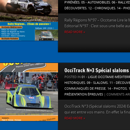
PYRÉNÉES
,
05 - AUTOMOBILES
,
06 - RALLYE
DÉCOUVERTES
,
12 - CHRONIQUES
,
14 - PH
Rally’Régions N°97 – Occitanie Lire le 
Editorial N°97 : C’est sous une belle au
READ MORE »
OcciTrack N°3 Spécial slaloms
POSTED IN
01 - LIGUE OCCITANIE-MÉDITER
HISTORIQUES
,
09 - SLALOMS
,
11 - DÉCOUV
COMMUNIQUÉS DE PRESSE
,
14 - PHOTOS
,
PRÉSENTATION ÉPREUVES
|
COMMENTS AR
OcciTrack N°3 (Spécial slaloms 2024) E
qui est entre vos mains. En effet la fina
READ MORE »