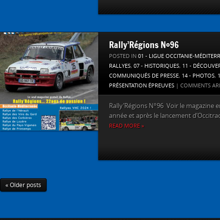
Rally’Régions N°96
POSTED IN
01 - LIGUE OCCITANIE-MÉDITER
RALLYES
,
07 - HISTORIQUES
,
11 - DÉCOUVE
COMMUNIQUÉS DE PRESSE
,
14 - PHOTOS
,
PRÉSENTATION ÉPREUVES
|
COMMENTS AR
Rally’Régions N°96 Voir le magazine en 
année et après le lancement d’Occitrack
READ MORE »
« Older posts