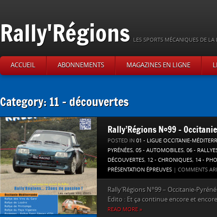
Rally'Régions
LES SPORTS MÉCANIQUES DE LA 
ACCUEIL
ABONNEMENTS
MAGAZINES EN LIGNE
L
Category: 11 – découvertes
Rally’Régions N°99 – Occitani
POSTED IN
01 - LIGUE OCCITANIE-MÉDITER
PYRÉNÉES
,
05 - AUTOMOBILES
,
06 - RALLYE
DÉCOUVERTES
,
12 - CHRONIQUES
,
14 - PH
PRÉSENTATION ÉPREUVES
|
COMMENTS AR
Rally’Régions N°99 – Occitanie-Pyrénée
Edito : Et ça continue encore et encore,
READ MORE »