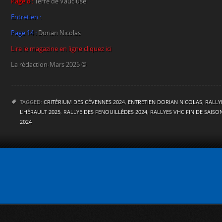
Page 8 :
Terre de Vaucluse
Entretien :
Page 14 :
Dorian Nicolas
Lire le magazine en ligne cliquez ici
La rédaction-Mars 2025 ©
TAGGED:
CRITÉRIUM DES CÉVENNES 2024
,
ENTRETIEN DORIAN NICOLAS
,
RALLY
L'HÉRAULT 2025
,
RALLYE DES FENOUILLÈDES 2024
,
RALLYES VHC FIN DE SAISO
2024