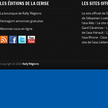
LES ÉDITIONS DE LA CERISE
LES SITES OFFI
La boutique de Rally'Régions
Le site officiel de
de Sébastien Loeb
Ventagom annonces gratuites
l'asa Alès
/
Le site 
Gard Cévennes
/
L
Abonnez vous en ligne
de l'asa Hérault
/
L
l'asa Rhone - Cèze
site de l'asa Léde
Copyright © 2026
Rally'Régions