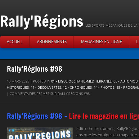
Rally'Régions
LES SPORTS MÉCANIQUES DE LA 
ACCUEIL
ABONNEMENTS
MAGAZINES EN LIGNE
L
Rally’Régions #98
13 MARS 2025 | POSTED IN
01 - LIGUE OCCITANIE-MÉDITERRANÉE
,
05 - AUTOMOBI
HISTORIQUES
,
11 - DÉCOUVERTES
,
12 - CHRONIQUES
,
14 - PHOTOS
,
15 - PROGRA
|
COMMENTAIRES FERMÉS
SUR RALLY’RÉGIONS #98
Rally’Régions #98 –
Lire le magazine en lign
Edito : En fin d’année, Rally’Régi
ans que les équipes du magazine si