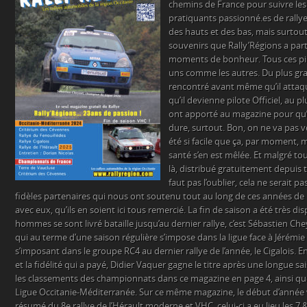
chemins de France pour suivre les 
pratiquants passionné.es de rally
des hauts et des bas, mais surtout
souvenirs que Rally’Régions a par
moments de bonheur. Tous ces pilo
uns comme les autres. Du plus g
rencontré avant même qu’il attaq
qu’il devienne pilote Officiel, au p
ont apporté au magazine pour qu’il
dure, surtout. Bon, on ne va pas vo
été si facile que ça, par moment
santé s’en est mêlée. Et malgré tou
là, distribué gratuitement depuis 
faut pas l’oublier, cela ne serait p
fidèles partenaires qui nous ont soutenu tout au long de ces années de 
avec eux, qu’ils en soient ici tous remercié. La fin de saison a été très di
hommes se sont livré bataille jusqu’au dernier rallye, c’est Sébastien Che
qui au terme d’une saison régulière s’impose dans la ligue face à Jérémie
s’imposant dans le groupe RC4 au dernier rallye de l’année, le Cigalois. En 
et la fidélité qui a payé, Didier Vaquer gagne le titre après une longue 
les classements des championnats dans ce magazine en page 4, ainsi que
Ligue Occitanie-Méditerranée. Sur ce même magazine, le début d’année 
résumé du 8e rallye de l’Hérault moderne et VHC, celui-ci a eu lieu les 7 &