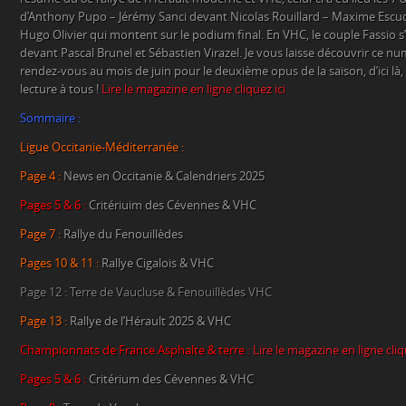
d’Anthony Pupo – Jérémy Sanci devant Nicolas Rouillard – Maxime Escud
Hugo Olivier qui montent sur le podium final. En VHC, le couple Fassio
devant Pascal Brunel et Sébastien Virazel. Je vous laisse découvrir ce 
rendez-vous au mois de juin pour le deuxième opus de la saison, d’ici l
lecture à tous !
Lire le magazine en ligne cliquez ici
Sommaire :
Ligue Occitanie-Méditerranée :
Page 4 :
News en Occitanie & Calendriers 2025
Pages 5 & 6 :
Critériuim des Cévennes & VHC
Page 7 :
Rallye du Fenouillèdes
Pages 10 & 11 :
Rallye Cigalois & VHC
Page 12 : Terre de Vaucluse & Fenouillèdes VHC
Page 13 :
Rallye de l’Hérault 2025 & VHC
Championnats de France Asphalte & terre :
Lire le magazine en ligne cliq
Pages 5 & 6 :
Critérium des Cévennes & VHC