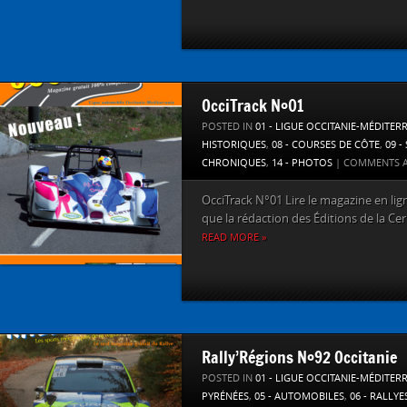
OcciTrack N°01
POSTED IN
01 - LIGUE OCCITANIE-MÉDITER
HISTORIQUES
,
08 - COURSES DE CÔTE
,
09 -
CHRONIQUES
,
14 - PHOTOS
|
COMMENTS A
OcciTrack N°01 Lire le magazine en lign
que la rédaction des Éditions de la Ceri
READ MORE »
Rally’Régions N°92 Occitanie
POSTED IN
01 - LIGUE OCCITANIE-MÉDITER
PYRÉNÉES
,
05 - AUTOMOBILES
,
06 - RALLYE