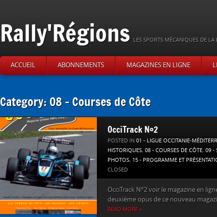
Rally'Régions
LES SPORTS MÉCANIQUES DE LA 
ACCUEIL
ABONNEMENTS
MAGAZINES EN LIGNE
L
Category: 08 – Courses de Côte
OcciTrack N°2
POSTED IN
01 - LIGUE OCCITANIE-MÉDITER
HISTORIQUES
,
08 - COURSES DE CÔTE
,
09 -
PHOTOS
,
15 - PROGRAMME ET PRÉSENTAT
CLOSED
OcciTrack N°2 voir le magazine en ligne 
deuxième opus de ce nouveau magazin
READ MORE »