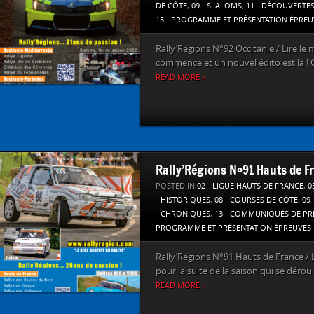
DE CÔTE
,
09 - SLALOMS
,
11 - DÉCOUVERTE
15 - PROGRAMME ET PRÉSENTATION ÉPREU
Rally’Régions N°92 Occitanie / Lire l
commence et un nouvel édito est là ! Ce
READ MORE »
Rally’Régions N°91 Hauts de F
POSTED IN
02 - LIGUE HAUTS DE FRANCE
,
0
- HISTORIQUES
,
08 - COURSES DE CÔTE
,
09
- CHRONIQUES
,
13 - COMMUNIQUÉS DE PR
PROGRAMME ET PRÉSENTATION ÉPREUVES
Rally’Régions N°91 Hauts de France / L
pour la suite de la saison qui se déroule
READ MORE »