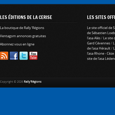
LES ÉDITIONS DE LA CERISE
LES SITES OFFI
La boutique de Rally'Régions
Le site officiel de
de Sébastien Loeb
Ventagom annonces gratuites
l'asa Alès
/
Le site 
Gard Cévennes
/
L
Abonnez vous en ligne
de l'asa Hérault
/
L
l'asa Rhone - Cèze
site de l'asa Léde
Copyright © 2026
Rally'Régions