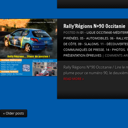
Rally’Régions N°90 Occitanie
POSTED IN
01 - LIGUE OCCITANIE-MÉDITER
PYRÉNÉES
,
05 - AUTOMOBILES
,
06 - RALLYE
DE CÔTE
,
09 - SLALOMS
,
11 - DÉCOUVERTE
COMMUNIQUÉS DE PRESSE
,
14 - PHOTOS
,
PRÉSENTATION ÉPREUVES
|
COMMENTS AR
Rally’Régions N°90 Occitanie / Lire le
plume pour ce numéro 90, le deuxième 
READ MORE »
« Older posts