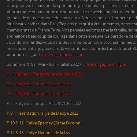
tous pour votre passion du sport auto. Je ne pouvais pas finir cet édi
photographe et passionné qui nous a quitté ce week-end, Gérard Auriol n’
grand vide dans le monde du sport auto. Nous avions eu l’honneur de d
plus beaux clichés dans Rally’Regions puisqu’il a été, un temps, notre c
championnat de France Terre. Nos pensées accompagne la famille, les p
souhaitons beaucoup de courage dans cette épreuve. Le paradoxe de la v
vous donne rendez-vous dans deux mois pour notre prochain numéro
heureusement si je peux dire, la vie continue. Bonne lecture à tous et RD
pour notre Ligue.
Lire le magazine en ligne
Sommaire N°89 : Mai – Juin – Juillet 2022 /
Lire le magazine en ligne
P. 4 : Rallye du Touquet-Pas-de-Calais 2022
P. 5 : Rallye du Touquet-Pas-de-Calais
P. 6 : Rallye du Touquet-Pas-de-Calais
P. 8 : Rallye du Touquet VHC & VHRS 2022
P. 9 : Présentation rallye de Dieppe 2022
P. 10 & 11 : Rallye Epernay (2ème Division)
P. 12 & 13 : Rallye National de la Lys