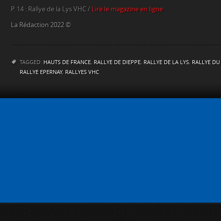
P. 14 : Rallye de la Lys VHC /
Lire le magazine en ligne
La Rédaction 2022 ©
TAGGED:
HAUTS DE FRANCE
,
RALLYE DE DIEPPE
,
RALLYE DE LA LYS
,
RALLYE DU
RALLYE EPERNAY
,
RALLYES VHC