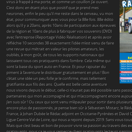
virus à frappé à ma porte, et comme un couillon j’ai ouvert.
C’est donc en étant plus que positif que je prend mes
neurones, enfin le peu qu’il me reste dans le cerveau, vu mon
état, pour communiquer avec vous pour la 88e fois. 88e édito
alors qu’il y a 20ans, après 10ans de participation aux épreuves
de la région et 10ans de plus à fabriquer vos souvenirs (DVD)
avec l’entreprise (Reportage Vidéo Réalisation) et après avoir
réfléchie 10 secondes 38 exactement l’idée m’est venu de faire
une revue qui métrait en valeur les pilotes amateurs, les
oubliés, à mon goût, de tous les supports nationaux qui
laissaient tous ces pratiquants dans l’ombre. Cela même qui
sont la base du sport auto en France. Et pour rajouter du
piment à l’aventure le distribuer gratuitement en plus ! Bon
c’était une idée un peu folle je le confirme, mais tellement
gratifiante aux fils des ans. Quelle est belle cette aventure
nous vivons depuis le début, celle-ci n’aurait pas été possible sans pass
partenaires qui mon accompagné et qui m’accompagnent encore aujourd’h
j’en suis sûr ! Ou ceux qui sont venu m’épauler pour sortir dans plusieurs 
encore plus de passionnés, je pense bien sûr à Sébastien Mistarz, le Réd
France, à Johan Dubée le Rédac adjoint en Occitanie-Pyrénées et David C
Ligue Centre Val de Loire, qui nous a rejoint depuis 2019. Sans vous tous,
Mais que c’est beau et bon de pouvoir vivre sa passion au travers des ex
pratiquants, pour ça je vous remercie chers pratiquants lecteurs passio