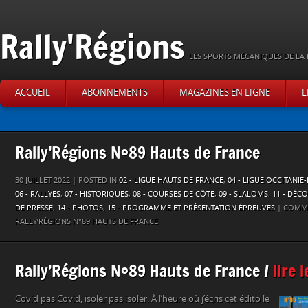
Rally'Régions
LES SPORTS MÉCANIQUES DE LA 
ACCUEIL
ABONNEMENTS
MAGAZINES EN LIGNE
L
Rally’Régions N°89 Hauts de France
30 JUILLET 2022 | POSTED IN
02 - LIGUE HAUTS DE FRANCE
,
04 - LIGUE OCCITANIE
06 - RALLYES
,
07 - HISTORIQUES
,
08 - COURSES DE CÔTE
,
09 - SLALOMS
,
11 - DÉC
DE PRESSE
,
14 - PHOTOS
,
15 - PROGRAMME ET PRÉSENTATION ÉPREUVES
|
COMME
RALLY’RÉGIONS N°89 HAUTS DE FRANCE
Rally’Régions N°89 Hauts de France /
lire 
Covid pas Covid, isoler pas isoler. À l’heure où j’écris cet édito le