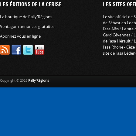
LES ÉDITIONS DE LA CERISE
LES SITES OFFI
La boutique de Rally'Régions
Le site officiel de
de Sébastien Loeb
Ventagom annonces gratuites
l'asa Alès
/
Le site 
Gard Cévennes
/
L
Abonnez vous en ligne
de l'asa Hérault
/
L
l'asa Rhone - Cèze
site de l'asa Léde
Copyright © 2026
Rally'Régions