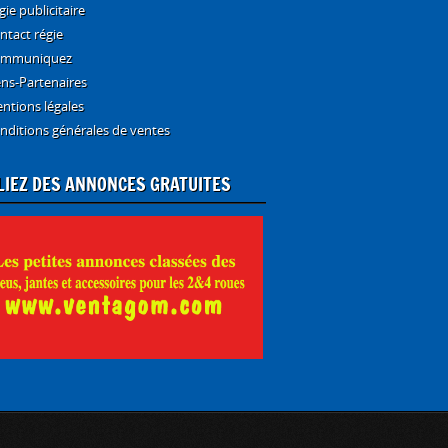
gie publicitaire
ntact régie
mmuniquez
ens-Partenaires
ntions légales
nditions générales de ventes
LIEZ DES ANNONCES GRATUITES