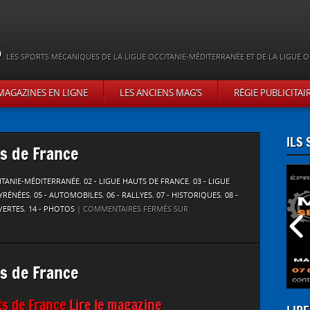
s
LES SPORTS MÉCANIQUES DE LA LIGUE OCCITANIE-MÉDITERRANÉE ET DE LA LIGUE O
MAGAZINES EN LIGNE
LES ANCIENS MAG’S
RÉGIE PUBLICITAI
ILS
s de France
CITANIE-MÉDITERRANÉE
,
02 - LIGUE HAUTS DE FRANCE
,
03 - LIGUE
PYRÉNÉES
,
05 - AUTOMOBILES
,
06 - RALLYES
,
07 - HISTORIQUES
,
08 -
VERTES
,
14 - PHOTOS
|
COMMENTAIRES FERMÉS
SUR
s de France
ts de France
Lire le magazine