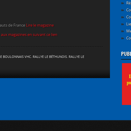
Ré
Co
Co
Li
Hauts de France
Lire le magazine
Me
aux magazines en suivant ce lien
Co
PUB
LE BOULONNAIS VHC
,
RALLYE LE BÉTHUNOIS
,
RALLYE LE