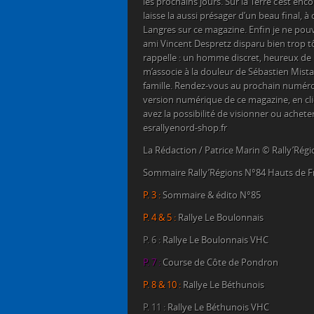
les prochains jours. Sur la Terre c’est enc
laisse la aussi présager d’un beau final, 
Langres sur ce magazine. Enfin je ne pouv
ami Vincent Despretz disparu bien trop tôt
rappelle : un homme discret, heureux de pa
m’associe à la douleur de Sébastien Mistar
famille. Rendez-vous au prochain numér
version numérique de ce magazine, en cl
avez la possibilité de visionner ou achete
esrallyenord-shop.fr
La Rédaction / Patrice Marin © Rally’Rég
Sommaire Rally’Régions N°84 Hauts de F
P. 3 :
Sommaire & édito N°85
P. 4 & 5 :
Rallye Le Boulonnais
P. 6 :
Rallye Le Boulonnais VHC
P. 7 :
Course de Côte de Pondron
P. 8 & 10 :
Rallye Le Béthunois
P. 11 :
Rallye Le Béthunois VHC