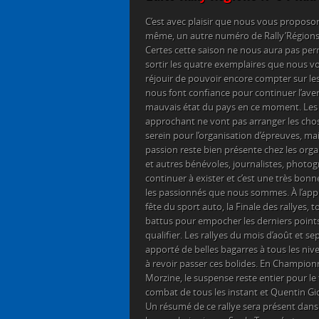
C
’est avec plaisir que nous vous proposo
même, un autre numéro de Rally’Régions 
Certes cette saison ne nous aura pas per
sortir les quatre exemplaires que nous vou
réjouir de pouvoir encore compter sur les
nous font confiance pour continuer l’ave
mauvais état du pays en ce moment. Les 
approchant ne vont pas arranger les chose
serein pour l’organisation d’épreuves, mais
passion reste bien présente chez les orga
et autres bénévoles, journalistes, photog
continuer à exister et c’est une très bon
les passionnés que nous sommes. À l’app
fête du sport auto, la Finale des rallyes, t
battus pour empocher les derniers points
qualifier. Les rallyes du mois d’août et 
apporté de belles bagarres à tous les nive
à revoir passer ces bolides. En Championn
Morzine, le suspense reste entier pour le
combat de tous les instant et Quentin Gio
Un résumé de ce rallye sera présent dans 