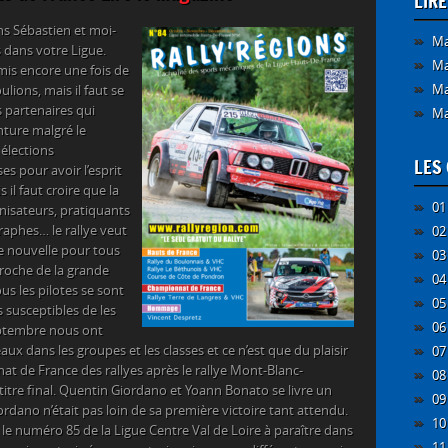
LIR
ns Sébastien et moi-
Ma
dans votre Ligue.
Ma
mis encore une fois de
Ma
lions, mais il faut se
 partenaires qui
Ma
nture malgré le
élections
LES 
s pour avoir l’esprit
 il faut croire que la
01
nisateurs, pratiquants
raphes… le rallye veut
02
ne nouvelle pour tous
03
roche de la grande
04
ous les pilotes se sont
05
 susceptibles de les
06
septembre nous ont
aux dans les groupes et les classes et ce n’est que du plaisir
07
at de France des rallyes après le rallye Mont-Blanc-
08
 titre final. Quentin Giordano et Yoann Bonato se livre un
09
rdano n’était pas loin de sa première victoire tant attendu.
10
le numéro 85 de la Ligue Centre Val de Loire à paraître dans
11