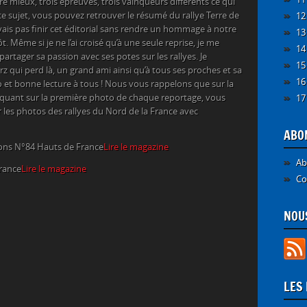
ore mieux, trois épreuves, trois vainqueurs différents ce qui
à ce sujet, vous pouvez retrouver le résumé du rallye Terre de
12
ais pas finir cet éditorial sans rendre un hommage à notre
13
. Même si je ne l’ai croisé qu’à une seule reprise, je me
14
rtager sa passion avec ses potes sur les rallyes. Je
15
z qui perd là, un grand ami ainsi qu’à tous ses proches et sa
16
o
et bonne lecture à tous !
Nous vous rappelons que sur la
iquant sur la première photo de chaque reportage, vous
17
r les photos des rallyes du Nord de la France avec
ABO
ions N°84 Hauts de France
Lire le magazine
Ab
rance
Lire le magazine
Co
NOUS
LES