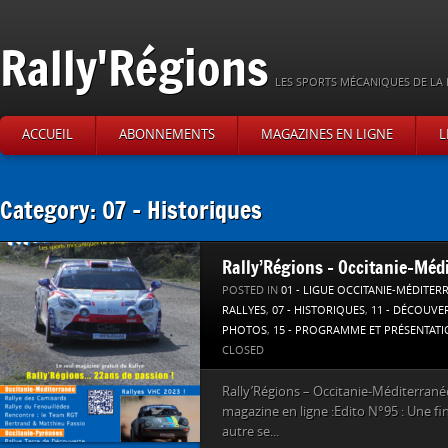
Rally'Régions
LES SPORTS MÉCANIQUES DE LA 
ACCUEIL
ABONNEMENTS
MAGAZINES EN LIGNE
L
Category: 07 – Historiques
Rally’Régions – Occitanie-Mé
POSTED IN
01 - LIGUE OCCITANIE-MÉDITER
RALLYES
,
07 - HISTORIQUES
,
11 - DÉCOUVE
PHOTOS
,
15 - PROGRAMME ET PRÉSENTAT
CLOSED
Rally’Régions – Occitanie-Méditerrané
magazine en ligne :Edito N°95 : Une fi
autre se...