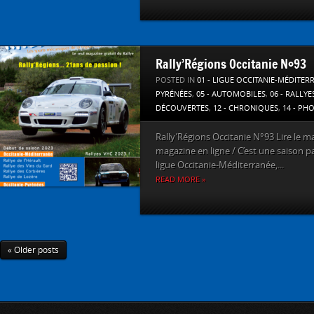
Rally’Régions Occitanie N°93
POSTED IN
01 - LIGUE OCCITANIE-MÉDITER
PYRÉNÉES
,
05 - AUTOMOBILES
,
06 - RALLYE
DÉCOUVERTES
,
12 - CHRONIQUES
,
14 - PH
Rally’Régions Occitanie N°93 Lire le ma
magazine en ligne / C’est une saison pa
ligue Occitanie-Méditerranée,...
READ MORE »
« Older posts