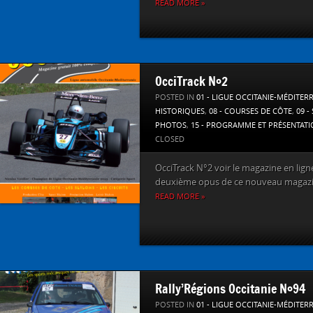
READ MORE »
OcciTrack N°2
POSTED IN
01 - LIGUE OCCITANIE-MÉDITER
HISTORIQUES
,
08 - COURSES DE CÔTE
,
09 -
PHOTOS
,
15 - PROGRAMME ET PRÉSENTAT
CLOSED
OcciTrack N°2 voir le magazine en ligne 
deuxième opus de ce nouveau magazin
READ MORE »
Rally’Régions Occitanie N°94
POSTED IN
01 - LIGUE OCCITANIE-MÉDITER