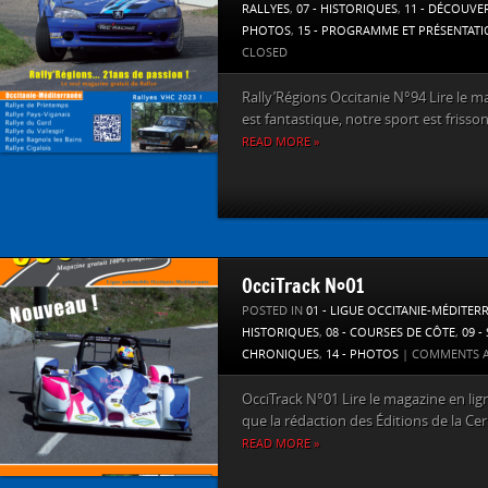
RALLYES
,
07 - HISTORIQUES
,
11 - DÉCOUVE
PHOTOS
,
15 - PROGRAMME ET PRÉSENTAT
CLOSED
Rally’Régions Occitanie N°94 Lire le m
est fantastique, notre sport est frisson
READ MORE »
OcciTrack N°01
POSTED IN
01 - LIGUE OCCITANIE-MÉDITER
HISTORIQUES
,
08 - COURSES DE CÔTE
,
09 -
CHRONIQUES
,
14 - PHOTOS
|
COMMENTS A
OcciTrack N°01 Lire le magazine en lign
que la rédaction des Éditions de la Ceri
READ MORE »