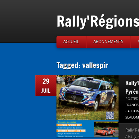
Rally'Région
ACCUEIL
ABONNEMENTS
Tagged: vallespir
29
Rally
JUIL
Pyrén
POSTED
FRANCE
- AUTO
SLALOM
Rally’R
/ Rally