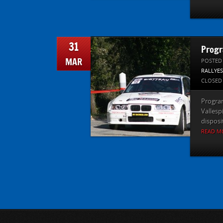
31
Progr
MAR
POSTED
RALLYES
CLOSED
Program
Vallesp
disposit
READ M