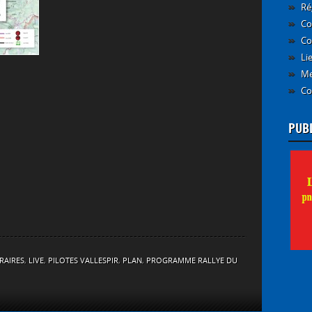
Ré
Co
Co
Li
Me
Co
PUB
RAIRES
,
LIVE
,
PILOTES VALLESPIR
,
PLAN
,
PROGRAMME RALLYE DU