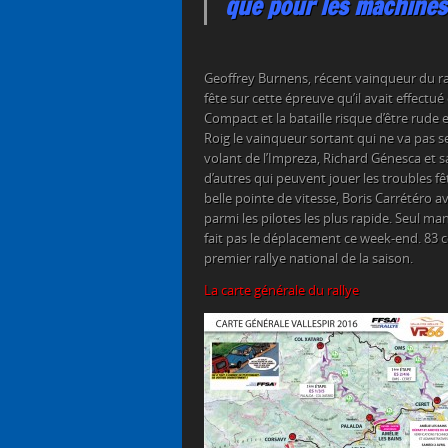
que pour les machines
Geoffrey Burnens, récent vainqueur du ral
fête sur cette épreuve qu’il avait effectué
Compact et la bataille risque d’être rude 
Roig le vainqueur sortant qui ne va pas se 
volant de l’Impreza, Richard Génesca et 
d’autres qui peuvent jouer les troubles 
belle pointe de vitesse, Boris Carrétéro a
parmi les pilotes les plus rapide. Seul man
fait pas le déplacement ce week-end. 83 c
premier rallye national de la saison.
La carte générale du rallye