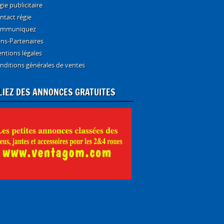
gie publicitaire
ntact régie
mmuniquez
ens-Partenaires
ntions légales
nditions générales de ventes
LIEZ DES ANNONCES GRATUITES