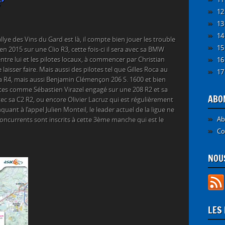
’
12
13
14
lye des Vins du Gard est là, il compte bien jouer les trouble
15
 en 2015 sur une Clio R3, cette fois-ci il sera avec sa BMW
entre lui et les pilotes locaux, à commencer par Christian
16
laisser faire. Mais aussi des pilotes tel que Gilles Roca au
17
sa R4, mais aussi Benjamin Clémençon 206 S. 1600 et bien
fêtes comme Sébastien Virazel engagé sur une 208 R2 et sa
ABO
vec sa C2 R2, ou encore Olivier Lacruz qui est régulièrement
quant à l’appel Julien Monteil, le leader actuel de la ligue ne
Ab
oncurrents sont inscrits à cette 3ème manche qui est le
Co
NOUS
LES