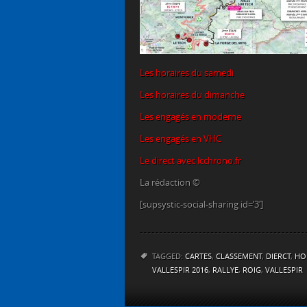
Les horaires du samedi
Les horaires du dimanche
Les engagés en moderne
Les engagés en VHC
Le direct avec lcchrono.fr
La rédaction ©
[supsystic-social-sharing id=’3′]
TAGGED:
CARTES
,
CLASSEMENT
,
DIERCT
,
HO
VALLESPIR 2016
,
RALLYE
,
ROIG
,
VALLESPIR