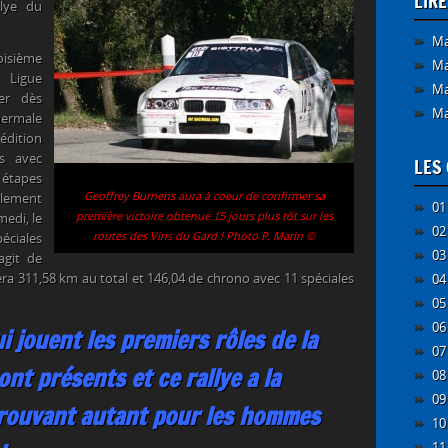
LIR
llye du
Ma
roisième
Ma
Ligue
Ma
er dès
Ma
hermale
 édition
s avec
LES 
étapes
Geoffrey Burnens aura à coeur de confirmer sa
lement
01
première victoire obtenue 15 jours plus tôt sur les
medi, le
02
routes des Vins du Gard ! Photo P. Marin ©
péciales
03
agit de
tera 311,58 km au total et 146,04 de chrono avec 11 spéciales
04
05
06
ui jouent les premiers rôles de la
07
nt présents et ce rallye a la
08
09
éprouvant autant pour les hommes
10
11