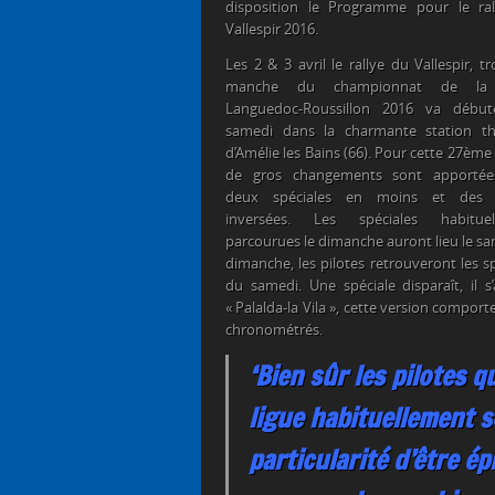
disposition le Programme pour le ra
Vallespir 2016.
Les 2 & 3 avril le rallye du Vallespir, t
manche du championnat de la 
Languedoc-Roussillon 2016 va début
samedi dans la charmante station t
d’Amélie les Bains (66). Pour cette 27ème
de gros changements sont apportée
deux spéciales en moins et des 
inversées. Les spéciales habituel
parcourues le dimanche auront lieu le sa
dimanche, les pilotes retrouveront les s
du samedi. Une spéciale disparaît, il s’
« Palalda-la Vila », cette version compor
chronométrés.
‘Bien sûr les pilotes q
ligue habituellement so
particularité d’être 