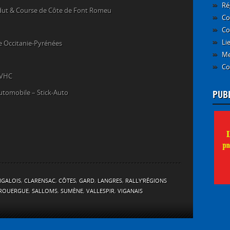
Ré
ndut & Course de Côte de Font Romeu
Co
Co
Li
e Occitanie-Pyrénées
Me
Co
 VHC
PUB
utomobile – Stick-Auto
IGALOIS
,
CLARENSAC
,
CÔTES
,
GARD
,
LANGRES
,
RALLY'RÉGIONS
ROUERGUE
,
SALLOMS
,
SUMÈNE
,
VALLESPIR
,
VIGANAIS