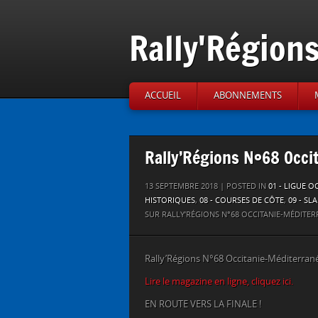
Rally'Région
ACCUEIL
ABONNEMENTS
Rally’Régions N°68 Occi
13 SEPTEMBRE 2018 | POSTED IN
01 - LIGUE 
HISTORIQUES
,
08 - COURSES DE CÔTE
,
09 - SL
SUR RALLY’RÉGIONS N°68 OCCITANIE-MÉDITE
Rally’Régions N°68 Occitanie-Méditerran
Lire le magazine en ligne, cliquez ici.
EN ROUTE VERS LA FINALE !