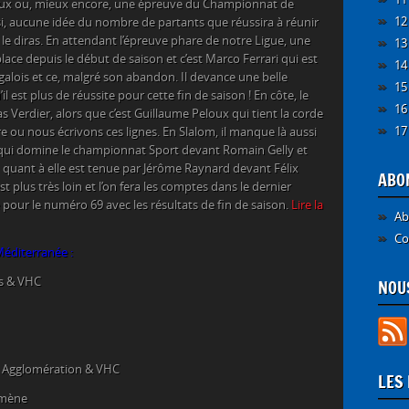
aux ou, mieux encore, une épreuve du Championnat de
12
i, aucune idée du nombre de partants que réussira à réunir
 le diras. En attendant l’épreuve phare de notre Ligue, une
13
place depuis le début de saison et c’est Marco Ferrari qui est
14
galois et ce, malgré son abandon. Il devance une belle
15
 est plus de réussite pour cette fin de saison ! En côte, le
16
 Verdier, alors que c’est Guillaume Peloux qui tient la corde
17
e ou nous écrivons ces lignes. En Slalom, il manque là aussi
r qui domine le championnat Sport devant Romain Gelly et
 quant à elle est tenue par Jérôme Raynard devant Félix
ABO
est plus très loin et l’on fera les comptes dans le dernier
our le numéro 69 avec les résultats de fin de saison.
Lire la
Ab
Co
éditerranée :
is
& VHC
NOUS
s Agglomération
& VHC
LES
umène