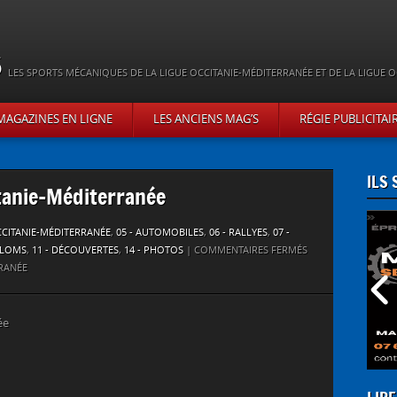
s
LES SPORTS MÉCANIQUES DE LA LIGUE OCCITANIE-MÉDITERRANÉE ET DE LA LIGUE O
MAGAZINES EN LIGNE
LES ANCIENS MAG’S
RÉGIE PUBLICITAI
ILS
tanie-Méditerranée
OCCITANIE-MÉDITERRANÉE
,
05 - AUTOMOBILES
,
06 - RALLYES
,
07 -
ALOMS
,
11 - DÉCOUVERTES
,
14 - PHOTOS
|
COMMENTAIRES FERMÉS
RRANÉE
ée