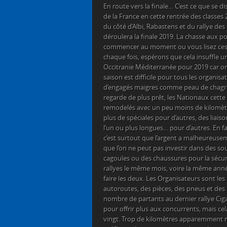
E
n route vers la finale… C’est ce que se di
de la France en cette rentrée des classes 2
du côté d’Albi, Rabastens et du rallye de
déroulera la finale 2019. La chasse aux po
commencer au moment ou vous lisez ces
chaque fois, espérons que cela insuffle u
Occitranie Méditerranée pour 2019 car on
saison est difficile pour tous les organisa
d’engagés maigres comme peau de chagrin
regarde de plus prêt, les Nationaux cette
remodelés avec un peu moins de kilomètr
plus de spéciales pour d’autres, des liais
l’un ou plus longues… pour d’autres. En fa
c’est surtout que l’argent a malheureuse
que l’on ne peut pas investir dans des s
cagoules ou des chaussures pour la sécuri
rallyes le même mois, voire la même anné
faire les deux. Les Organisateurs sont le
autoroutes, des pièces, des pneus et des n
nombre de partants au dernier rallye Cig
pour offrir plus aux concurrents, mais cela
vingt. Trop de kilomètres apparemment ri