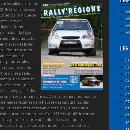
LIR
sent les pilotes du sud
018/19. En effet c’est
Ma
s Côtes du Tarn que ce
Ma
ints vient de
Ma
 lignes. Comme
n élan dans la Ligue
Ma
 peut dire que cette
teurs avec des listes
LES 
… Pourtant si l’on
 année ont été
01
es pour certains,
02
ons raccourcies pour
it ce qui se passe,
03
ment qu’une place et
04
ous-vêtements, des
05
té et s’engager à des
06
e pour certains passionnés. C’est trop cher pour pouvoir
07
s premières victimes de la hausse des carburants, des
ouvelles normes mises en places. Il n’y a cas voir le
08
alois, qui pourtant est passé de 111Kms à 140 de chronos
09
 lui a peut-être porté préjudice, ils étaient quatre-
10
me avec trop de frais et donc moins de partants qui
11