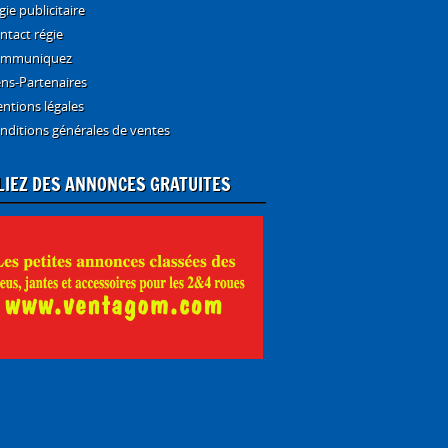
gie publicitaire
ntact régie
mmuniquez
ens-Partenaires
ntions légales
nditions générales de ventes
LIEZ DES ANNONCES GRATUITES