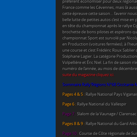
préfèrent économiser pour deux région
France comme les Cévennes, mais là auss
cette épreuve cette saison… l’avenir nous
belle lutte de petites autos c’est mise en 
en tête du championnat après le rallye Ci
brochette de bons pilotes et espérons qu’il
championnat Sport est survolé par Nicolas
en Production (voitures fermées), à l’heur
une course et c’est Frédéric Roux Sablie
Stéphane Lagier. La catégorie Production
Volpellière et Éric Niel. La fin de saison n’
numéro de l’année, au mois de décembre p
suite du magazine cliquez ici.
Sommaire Rally’Régions N°68 Occitanie-M
Pages 4 & 5 :
Rallye National Pays Vigana
Page 6 :
Rallye National du Vallespir
Page 7 :
Slalom de la Vaunage / Clarensac
Pages 8 & 9 :
Rallye National du Gard Alè
Page 10 :
Course de Côte régionale de S