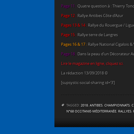
Page 11 :
Quatre question à : Thierry To
Page 12 :
Rallye Antibes Côte d’Azur
Pages 13 & 14 :
Rallye du Rouergue / Ligu
Page 15 :
Rallye terre de Langres
Pages 16 & 17 :
Rallye National Cigalois
&
Page 18 :
Dans la peau d’un Décorateur A
Lire le magazine en ligne, cliquez ici.
La rédaction 13/09/2018 ©
[supsystic-social-sharing id=’3′]
TAGGED:
2018
,
ANTIBES
,
CHAMPIONNATS
,
C
N°68 OCCITANIE-MÉDITERRANÉE
,
RALLYES
,