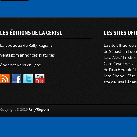
LES ÉDITIONS DE LA CERISE
LES SITES OFFI
La boutique de Rally'Régions
Le site officiel de
de Sébastien Loeb
Ventagom annonces gratuites
l'asa Alès
/
Le site 
Gard Cévennes
/
L
Abonnez vous en ligne
de l'asa Hérault
/
L
l'asa Rhone - Cèze
site de l'asa Léde
Copyright © 2026
Rally'Régions