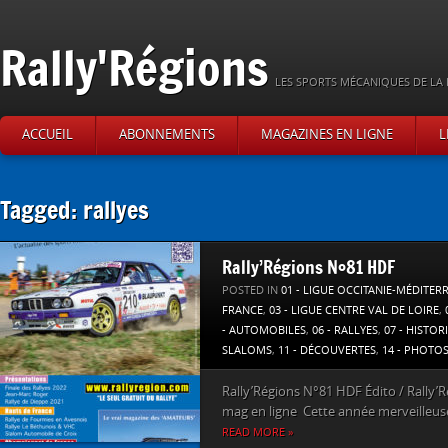
Rally'Régions
LES SPORTS MÉCANIQUES DE LA 
ACCUEIL
ABONNEMENTS
MAGAZINES EN LIGNE
L
Tagged: rallyes
Rally’Régions N°81 HDF
POSTED IN
01 - LIGUE OCCITANIE-MÉDITER
FRANCE
,
03 - LIGUE CENTRE VAL DE LOIRE
,
- AUTOMOBILES
,
06 - RALLYES
,
07 - HISTOR
SLALOMS
,
11 - DÉCOUVERTES
,
14 - PHOTO
Rally’Régions N°81 HDF Édito / Rally’R
mag en ligne Cette année merveilleuse 
READ MORE »