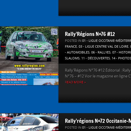
Rally’Régions N°76 #12
POSTED IN
01 - LIGUE OCCITANIE-MÉDITER
FRANCE
,
03 - LIGUE CENTRE VAL DE LOIRE
,
- AUTOMOBILES
,
06 - RALLYES
,
07 - HISTOR
SLALOMS
,
11 - DÉCOUVERTES
,
14 - PHOTO
Rally’Régions N°76 #12 Éditorial : Ral
N°76 – #12 Voir le magazine en ligne C’es
READ MORE »
Rally’régions N°72 Occitanie-
POSTED IN
01 - LIGUE OCCITANIE-MÉDITER