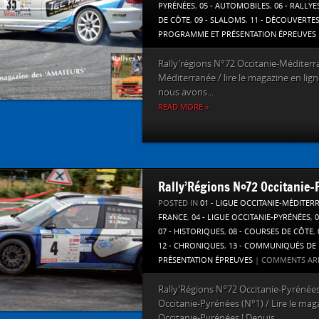
PYRÉNÉES
,
05 - AUTOMOBILES
,
06 - RALLYE
DE CÔTE
,
09 - SLALOMS
,
11 - DÉCOUVERTE
PROGRAMME ET PRÉSENTATION ÉPREUVES
Rally’régions N°72 Occitanie-Méditerr
Méditerranée / lire le magazine en lig
nous avons...
READ MORE »
Rally’Régions N°72 Occitanie-
POSTED IN
01 - LIGUE OCCITANIE-MÉDITER
FRANCE
,
04 - LIGUE OCCITANIE-PYRÉNÉES
,
07 - HISTORIQUES
,
08 - COURSES DE CÔTE
,
12 - CHRONIQUES
,
13 - COMMUNIQUÉS DE 
PRÉSENTATION ÉPREUVES
|
COMMENTS AR
Rally’Régions N°72 Occitanie-Pyrénées
Occitanie-Pyrénées (N°1) / Lire le mag
Occitanie-Pyrénées ! Depuis...