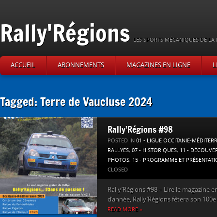
Rally'Régions
LES SPORTS MÉCANIQUES DE LA 
ACCUEIL
ABONNEMENTS
MAGAZINES EN LIGNE
L
Tagged: Terre de Vaucluse 2024
Rally’Régions #98
POSTED IN
01 - LIGUE OCCITANIE-MÉDITER
RALLYES
,
07 - HISTORIQUES
,
11 - DÉCOUVE
PHOTOS
,
15 - PROGRAMME ET PRÉSENTAT
CLOSED
Rally’Régions #98 – Lire le magazine en l
d’année, Rally’Régions fêtera son 100e
READ MORE »