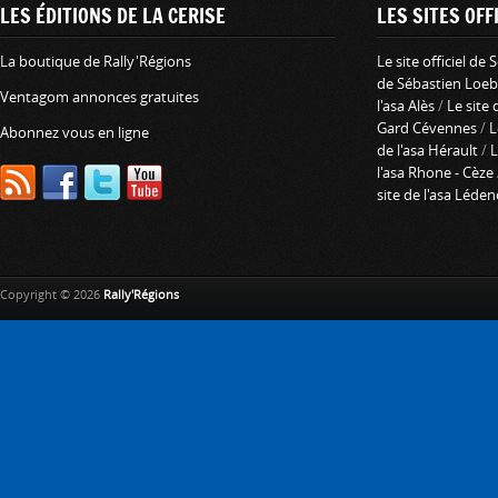
LES ÉDITIONS DE LA CERISE
LES SITES OFFI
La boutique de Rally'Régions
Le site officiel de
de Sébastien Loeb
Ventagom annonces gratuites
l'asa Alès
/
Le site 
Gard Cévennes
/
L
Abonnez vous en ligne
de l'asa Hérault
/
L
l'asa Rhone - Cèze
site de l'asa Léde
Copyright © 2026
Rally'Régions