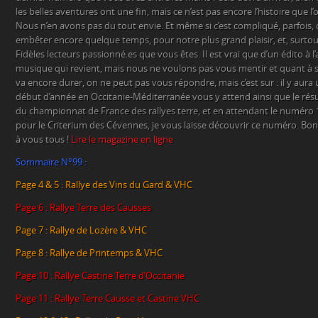
les belles aventures ont une fin, mais ce n’est pas encore l’histoire que l
Nous n’en avons pas du tout envie. Et même si c’est compliqué, parfois,
embêter encore quelque temps, pour notre plus grand plaisir, et, surtout
Fidèles lecteurs passionné.es que vous êtes. Il est vrai que d’un édito à 
musique qui revient, mais nous ne voulons pas vous mentir et quant à 
va encore durer, on ne peut pas vous répondre, mais c’est sur : il y aura 
début d’année en Occitanie-Méditerranée vous y attend ainsi que le r
du championnat de France des rallyes terre, et en attendant le numéro 
pour le Criterium des Cévennes, je vous laisse découvrir ce numéro. Bo
à vous tous !
Lire le magazine en ligne
Sommaire N°99 :
Page 4 & 5 : Rallye des Vins du Gard & VHC
Page 6 : Rallye Terre des Causses
Page 7 : Rallye de Lozère & VHC
Page 8 : Rallye de Printemps & VHC
Page 10 : Rallye Castine Terre d’Occitanie
Page 11 : Rallye Terre Causse et Castine VHC