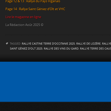
Page 12 & 13 : Rallye du Pays Viganais
Page 14 : Rallye Saint Géniez d’Olt et VHC
Lire le magazine en ligne
La Rédaction Août 2025 ©
TAGGED:
RALLYE CASTINE TERRE D'OCCITANIE 2025
,
RALLYE DE LOZÈRE
,
RALLY
SAINT GÉNIEZ D'OLT 2025
,
RALLYE DES VINS DU GARD
,
RALLYE TERRE DES CAUS