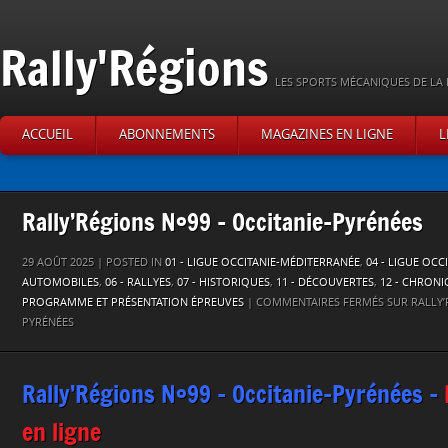
Rally'Régions
LES SPORTS MÉCANIQUES DE LA 
ACCUEIL
ABONNEMENTS
MAGAZINES EN LIGNE
L
Rally’Régions N°99 – Occitanie-Pyrénées
29 AOÛT 2025 | POSTED IN
01 - LIGUE OCCITANIE-MÉDITERRANÉE
,
04 - LIGUE OCC
AUTOMOBILES
,
06 - RALLYES
,
07 - HISTORIQUES
,
11 - DÉCOUVERTES
,
12 - CHRON
PROGRAMME ET PRÉSENTATION ÉPREUVES
|
COMMENTAIRES FERMÉS
SUR RALLY’
PYRÉNÉES
Rally’Régions N°99 – Occitanie-Pyrénées –
en ligne