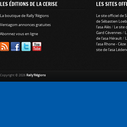
LES ÉDITIONS DE LA CERISE
LES SITES OFFI
La boutique de Rally'Régions
Le site officiel de
de Sébastien Loeb
Ventagom annonces gratuites
l'asa Alès
/
Le site 
Gard Cévennes
/
L
Abonnez vous en ligne
de l'asa Hérault
/
L
l'asa Rhone - Cèze
site de l'asa Léde
Copyright © 2026
Rally'Régions