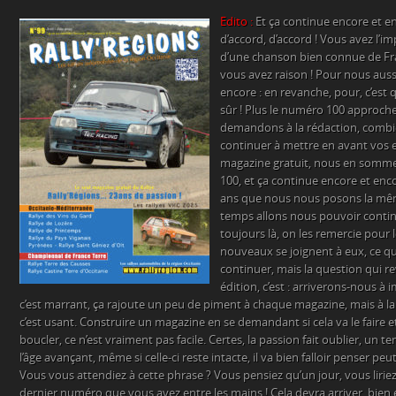
Edito :
Et ça continue encore et en
d’accord, d’accord ! Vous avez l’i
d’une chanson bien connue de Fran
vous avez raison ! Pour nous auss
encore : en revanche, pour, c’est q
sûr ! Plus le numéro 100 approch
demandons à la rédaction, comb
continuer à mettre en avant vos e
magazine gratuit, nous en somm
100, et ça continue encore et enc
ans que nous nous posons la mê
temps allons nous pouvoir contin
toujours là, on les remercie pour 
nouveaux se joignent à eux, ce q
continuer, mais la question qui r
édition, c’est : arriverons-nous à 
c’est marrant, ça rajoute un peu de piment à chaque magazine, mais à la
c’est usant. Construire un magazine en se demandant si cela va le faire et
boucler, ce n’est vraiment pas facile. Certes, la passion fait oublier, un t
l’âge avançant, même si celle-ci reste intacte, il va bien falloir penser peut-
Vous vous attendiez à cette phrase ? Vous pensiez qu’un jour, vous liriez : ç
dernier numéro que vous avez entre les mains ! Cela devra arriver, bie