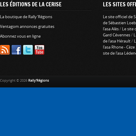
LES ÉDITIONS DE LA CERISE
LES SITES OFFI
La boutique de Rally'Régions
Le site officiel de
de Sébastien Loeb
Ventagom annonces gratuites
l'asa Alès
/
Le site 
Gard Cévennes
/
L
Abonnez vous en ligne
de l'asa Hérault
/
L
l'asa Rhone - Cèze
site de l'asa Léde
Copyright © 2026
Rally'Régions