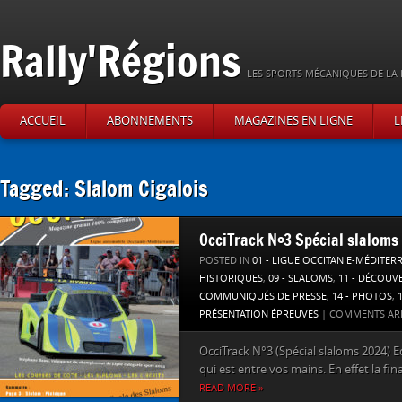
Rally'Régions
LES SPORTS MÉCANIQUES DE LA 
ACCUEIL
ABONNEMENTS
MAGAZINES EN LIGNE
L
Tagged: Slalom Cigalois
OcciTrack N°3 Spécial slaloms
POSTED IN
01 - LIGUE OCCITANIE-MÉDITER
HISTORIQUES
,
09 - SLALOMS
,
11 - DÉCOUV
COMMUNIQUÉS DE PRESSE
,
14 - PHOTOS
,
PRÉSENTATION ÉPREUVES
|
COMMENTS AR
OcciTrack N°3 (Spécial slaloms 2024) E
qui est entre vos mains. En effet la fina
READ MORE »