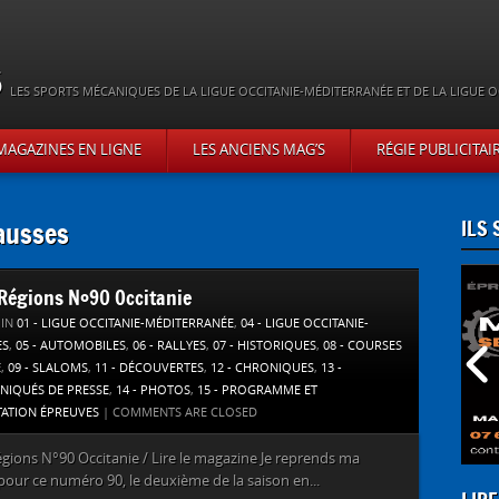
s
LES SPORTS MÉCANIQUES DE LA LIGUE OCCITANIE-MÉDITERRANÉE ET DE LA LIGUE O
MAGAZINES EN LIGNE
LES ANCIENS MAG’S
RÉGIE PUBLICITAI
Causses
ILS
’Régions N°90 Occitanie
 IN
01 - LIGUE OCCITANIE-MÉDITERRANÉE
,
04 - LIGUE OCCITANIE-
ES
,
05 - AUTOMOBILES
,
06 - RALLYES
,
07 - HISTORIQUES
,
08 - COURSES
E
,
09 - SLALOMS
,
11 - DÉCOUVERTES
,
12 - CHRONIQUES
,
13 -
IQUÉS DE PRESSE
,
14 - PHOTOS
,
15 - PROGRAMME ET
TATION ÉPREUVES
|
COMMENTS ARE CLOSED
égions N°90 Occitanie / Lire le magazine Je reprends ma
our ce numéro 90, le deuxième de la saison en...