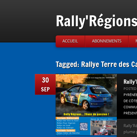
Rally'Région
ACCUEIL
ABONNEMENTS
Tagged: Rallye Terre des 
30
Rally
SEP
POSTED
PYRÉNÉ
DE CÔT
COMMUN
PRÉSEN
Rally’R
plume p