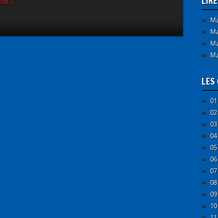
LIR
ORE »
Ma
Ma
Ma
Ma
LES 
01
02
03
04
05
06
07
08
09
10
11