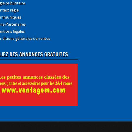
gie publicitaire
ntact régie
mmuniquez
ens-Partenaires
ntions légales
nditions générales de ventes
LIEZ DES ANNONCES GRATUITES