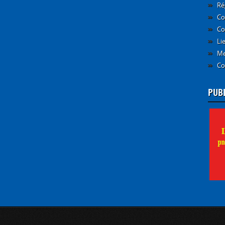
Ré
Co
Co
Li
Me
Co
PUB