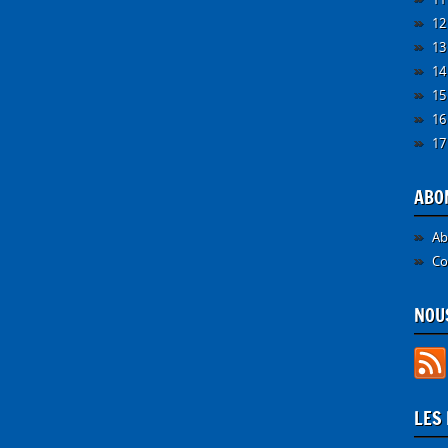
12
13
14
15
16
17
ABO
Ab
Co
NOUS
LES