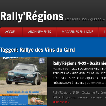
Rally'Régions
LES SPORTS MÉCANIQUES DE LA 
ACCUEIL
ABONNEMENTS
MAGAZINES EN LIGNE
L
Tagged: Rallye des Vins du Gard
Rally’Régions N°99 – Occitani
POSTED IN
01 - LIGUE OCCITANIE-MÉDITER
PYRÉNÉES
,
05 - AUTOMOBILES
,
06 - RALLYE
DÉCOUVERTES
,
12 - CHRONIQUES
,
14 - PH
PRÉSENTATION ÉPREUVES
|
COMMENTS AR
Rally’Régions N°99 – Occitanie-Pyrénée
Edito : Et ça continue encore et encore,
READ MORE »