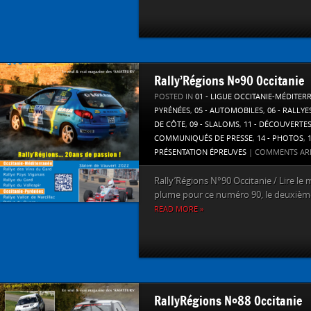
Rally’Régions N°90 Occitanie
POSTED IN
01 - LIGUE OCCITANIE-MÉDITER
PYRÉNÉES
,
05 - AUTOMOBILES
,
06 - RALLYE
DE CÔTE
,
09 - SLALOMS
,
11 - DÉCOUVERTE
COMMUNIQUÉS DE PRESSE
,
14 - PHOTOS
,
PRÉSENTATION ÉPREUVES
|
COMMENTS AR
Rally’Régions N°90 Occitanie / Lire le
plume pour ce numéro 90, le deuxième 
READ MORE »
RallyRégions N°88 Occitanie