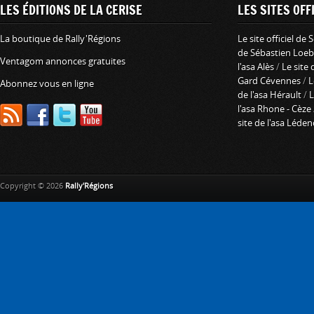
LES ÉDITIONS DE LA CERISE
LES SITES OFFI
La boutique de Rally'Régions
Le site officiel de
de Sébastien Loeb
Ventagom annonces gratuites
l'asa Alès
/
Le site 
Gard Cévennes
/
L
Abonnez vous en ligne
de l'asa Hérault
/
L
l'asa Rhone - Cèze
site de l'asa Léde
Copyright © 2026
Rally'Régions