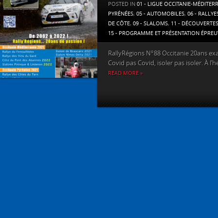
POSTED IN
01 - LIGUE OCCITANIE-MÉDITER
PYRÉNÉES
,
05 - AUTOMOBILES
,
06 - RALLYE
DE CÔTE
,
09 - SLALOMS
,
11 - DÉCOUVERTE
15 - PROGRAMME ET PRÉSENTATION ÉPREU
RallyRégions N°88 Occitanie 20ans exa
Covid pas Covid, isoler pas isoler. À l’he
READ MORE »