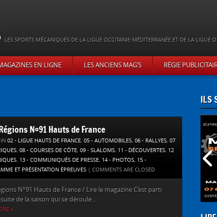
s
LES SPORTS MÉCANIQUES DE LA LIGUE OCCITANIE-MÉDITERRANÉE ET DE LA LIGUE O
MAGAZINES EN LIGNE
LES ANCIENS MAG’S
RÉGIE PUBLICITAI
ILS
’Régions N°91 Hauts de France
 IN
02 - LIGUE HAUTS DE FRANCE
,
05 - AUTOMOBILES
,
06 - RALLYES
,
07
RIQUES
,
08 - COURSES DE CÔTE
,
09 - SLALOMS
,
11 - DÉCOUVERTES
,
12
NIQUES
,
13 - COMMUNIQUÉS DE PRESSE
,
14 - PHOTOS
,
15 -
MME ET PRÉSENTATION ÉPREUVES
|
COMMENTS ARE CLOSED
égions N°91 Hauts de France / Lire le magazine C’est parti
suite de la saison qui se déroule...
ORE »