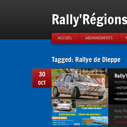
Rally'Région
ACCUEIL
ABONNEMENTS
Tagged: Rallye de Dieppe
30
Rally
OCT
POSTED
- HISTO
- CHRO
PROGRA
Rally’R
pour la 
READ M