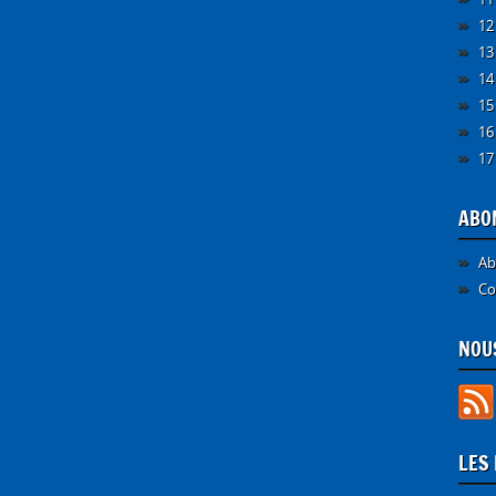
12
13
14
15
16
17
ABO
Ab
Co
NOUS
LES