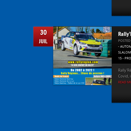
30
Rally
JUIL
POSTED
- AUTO
SLALOM
15 - PR
Rally’R
Covid, i
READ M