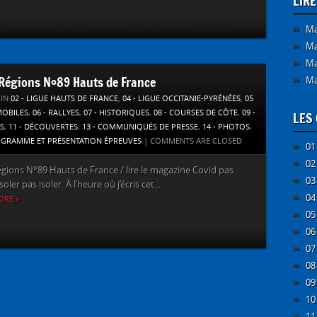
LIR
Ma
Ma
Ma
’Régions N°89 Hauts de France
Ma
 IN
02 - LIGUE HAUTS DE FRANCE
,
04 - LIGUE OCCITANIE-PYRÉNÉES
,
05
MOBILES
,
06 - RALLYES
,
07 - HISTORIQUES
,
08 - COURSES DE CÔTE
,
09 -
LES 
S
,
11 - DÉCOUVERTES
,
13 - COMMUNIQUÉS DE PRESSE
,
14 - PHOTOS
,
OGRAMME ET PRÉSENTATION ÉPREUVES
|
COMMENTS ARE CLOSED
01
02
égions N°89 Hauts de France / lire le magazine Covid pas
03
soler pas isoler. À l’heure où j’écris cet...
04
ORE »
05
06
07
08
09
10
11