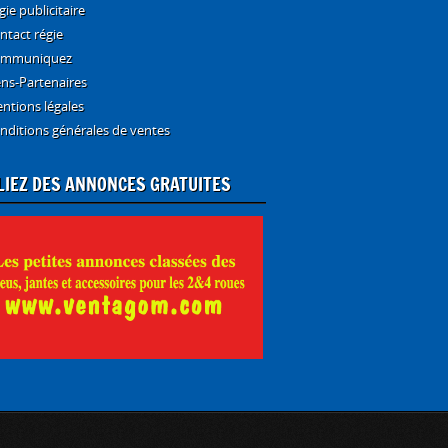
gie publicitaire
ntact régie
mmuniquez
ens-Partenaires
ntions légales
nditions générales de ventes
LIEZ DES ANNONCES GRATUITES