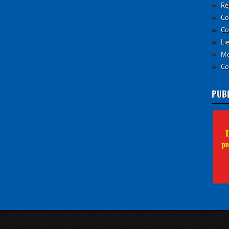
Ré
Co
Co
Li
Me
Co
PUB