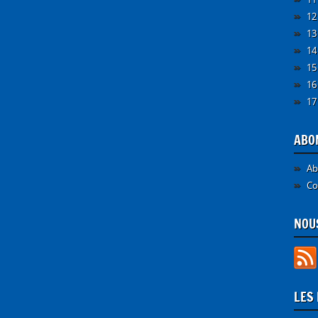
12
13
14
15
16
17
ABO
Ab
Co
NOUS
LES