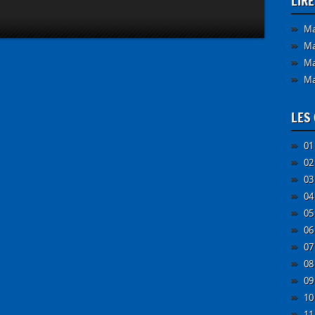
LIR
Ma
Ma
Ma
Ma
LES 
01
02
03
04
05
06
07
08
09
10
11