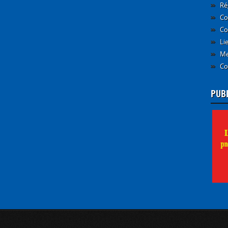
Ré
Co
Co
Li
Me
Co
PUB