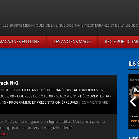
s
LES SPORTS MÉCANIQUES DE LA LIGUE OCCITANIE-MÉDITERRANÉE ET DE LA LIGUE O
MAGAZINES EN LIGNE
LES ANCIENS MAG’S
RÉGIE PUBLICITAI
ILS
rack N°2
 IN
01 - LIGUE OCCITANIE-MÉDITERRANÉE
,
05 - AUTOMOBILES
,
07 -
IQUES
,
08 - COURSES DE CÔTE
,
09 - SLALOMS
,
11 - DÉCOUVERTES
,
14 -
S
,
15 - PROGRAMME ET PRÉSENTATION ÉPREUVES
|
COMMENTS ARE
ck N°2 voir le magazine en ligne : Edito : C’est parti pour le
me opus de ce nouveau magazine dédié...
ORE »