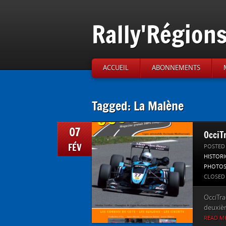
Rally'Région
ACCUEIL
ABONNEMENTS
Tagged: La Malène
07
OcciT
FÉV
POSTED
HISTOR
PHOTO
CLOSED
OcciTra
deuxiè
READ M