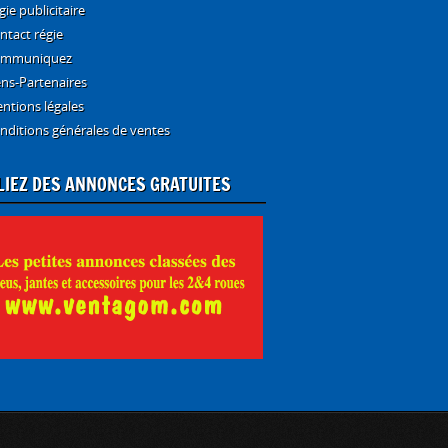
gie publicitaire
ntact régie
mmuniquez
ens-Partenaires
ntions légales
nditions générales de ventes
LIEZ DES ANNONCES GRATUITES