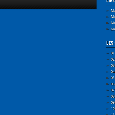
LIR
Ma
Ma
Ma
Ma
LES 
01
02
03
04
05
06
07
08
09
10
11