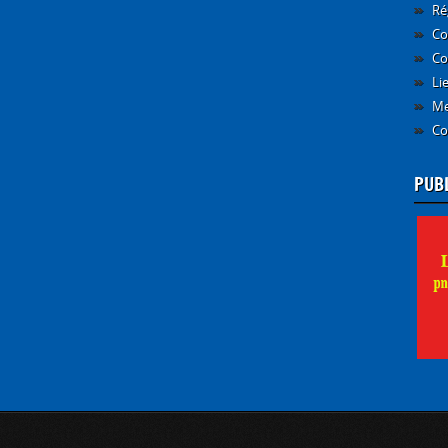
Ré
Co
Co
Li
Me
Co
PUB