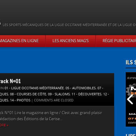
s
LES SPORTS MÉCANIQUES DE LA LIGUE OCCITANIE-MÉDITERRANÉE ET DE LA LIGUE O
MAGAZINES EN LIGNE
LES ANCIENS MAG’S
RÉGIE PUBLICITAI
ILS
rack N°01
 IN
01 - LIGUE OCCITANIE-MÉDITERRANÉE
,
05 - AUTOMOBILES
,
07 -
IQUES
,
08 - COURSES DE CÔTE
,
09 - SLALOMS
,
11 - DÉCOUVERTES
,
12 -
QUES
,
14 - PHOTOS
|
COMMENTS ARE CLOSED
ck N°01 Lire le magazine en ligne / C’est avec grand plaisir
rédaction des Éditions de la Cerise...
ORE »