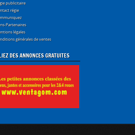
gie publicitaire
ntact régie
mmuniquez
ens-Partenaires
ntions légales
nditions générales de ventes
LIEZ DES ANNONCES GRATUITES