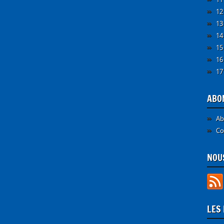
12
13
14
15
16
17
ABO
Ab
Co
NOUS
LES