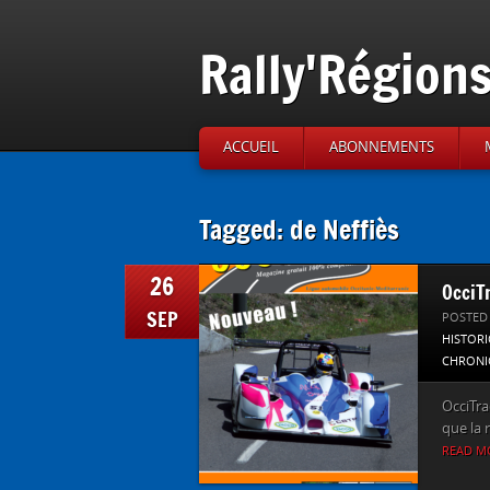
Rally'Région
ACCUEIL
ABONNEMENTS
Tagged: de Neffiès
26
OcciT
SEP
POSTED
HISTOR
CHRONI
OcciTra
que la 
READ M