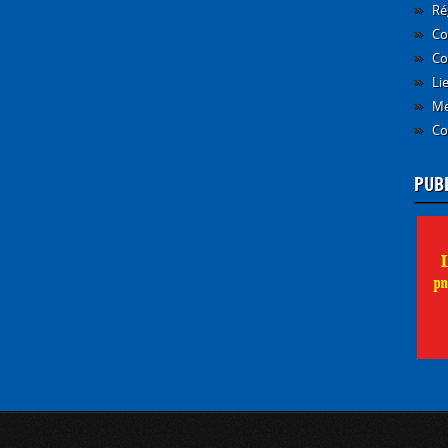
Ré
Co
Co
Li
Me
Co
PUB