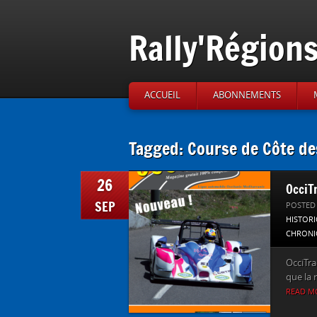
Rally'Région
ACCUEIL
ABONNEMENTS
Tagged: Course de Côte de
26
OcciT
SEP
POSTED
HISTOR
CHRONI
OcciTra
que la 
READ M