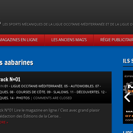
s
LES SPORTS MÉCANIQUES DE LA LIGUE OCCITANIE-MÉDITERRANÉE ET DE LA LIGUE O
MAGAZINES EN LIGNE
LES ANCIENS MAG’S
RÉGIE PUBLICITAI
s aabarines
ILS
rack N°01
 IN
01 - LIGUE OCCITANIE-MÉDITERRANÉE
,
05 - AUTOMOBILES
,
07 -
IQUES
,
08 - COURSES DE CÔTE
,
09 - SLALOMS
,
11 - DÉCOUVERTES
,
12 -
QUES
,
14 - PHOTOS
|
COMMENTS ARE CLOSED
ck N°01 Lire le magazine en ligne / C’est avec grand plaisir
rédaction des Éditions de la Cerise...
ORE »