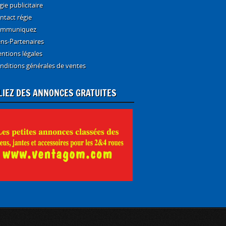
gie publicitaire
ntact régie
mmuniquez
ens-Partenaires
ntions légales
nditions générales de ventes
LIEZ DES ANNONCES GRATUITES