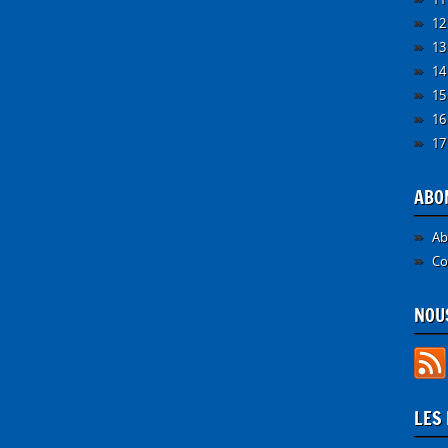
12
13
14
15
16
17
ABO
Ab
Co
NOUS
LES