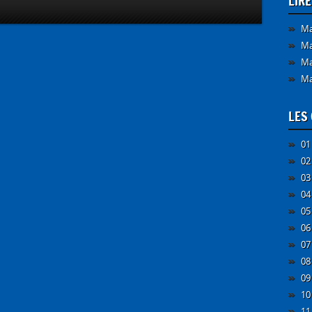
LIR
Ma
Ma
Ma
Ma
LES 
01
02
03
04
05
06
07
08
09
10
11