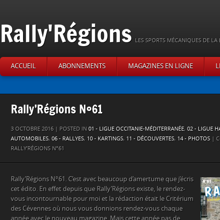
Rally'Régions
LES SPORTS MÉCANIQUES DE LA 
ACCUEIL
ABONNEMENTS
MAGAZINES EN LIGNE
L
Rally’Régions N°61
3 OCTOBRE 2016 | POSTED IN
01 - LIGUE OCCITANIE-MÉDITERRANÉE
,
02 - LIGUE 
AUTOMOBILES
,
06 - RALLYES
,
10 - KARTINGS
,
11 - DÉCOUVERTES
,
14 - PHOTOS
|
C
RALLY’RÉGIONS N°61
Rally’Régions N°61. C’est avec beaucoup d’amertume que j’écris
cet édito. En effet depuis que Rally’Régions existe, le rendez-
vous incontournable pour moi et la rédaction était le Critérium
des Cévennes où nous vous donnions rendez-vous chaque
année avec le nouveau magazine. Mais cette année pas de