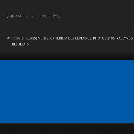
[supsystic-social-sharing id=’3′]
TAGGED:
CLASSEMENTS
,
CRITÉRIUM DES CÉVENNES
,
PHOTOS 2106
,
RALLY'RÉG
RESULTATS