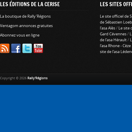
LES ÉDITIONS DE LA CERISE
LES SITES OFFI
La boutique de Rally'Régions
Le site officiel de
de Sébastien Loeb
Ventagom annonces gratuites
l'asa Alès
/
Le site 
Gard Cévennes
/
L
Abonnez vous en ligne
de l'asa Hérault
/
L
l'asa Rhone - Cèze
site de l'asa Léde
Copyright © 2026
Rally'Régions