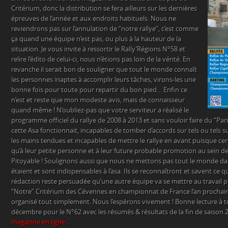
Critérium, donc la distribution se fera ailleurs sur les dernières
épreuves de l’année et aux endroits habituels. Nous ne
reviendrons pas sur l’annulation de “notre rallye”, c’est comme
ça quand une équipe n’est pas, ou plus à la hauteur de la
situation. Je vous invite à ressortir le Rally’Régions N°58 et
relire l’édito de celui-ci, nous n’étions pas loin de la vérité. En
revanche il serait bon de souligner que tout le monde connaît
les personnes inaptes à accomplir leurs tâches, virons-les une
bonne fois pour toute pour repartir du bon pied… Enfin ce
n’est et reste que mon modeste avis, mais de connaisseur
quand même ! N’oubliez-pas que votre serviteur a réalisé le
programme officiel du rallye de 2008 à 2013 et sans vouloir faire du “Par
cette Asa fonctionnait, incapables de tomber d’accords sur tels ou tels s
les mains tendues et incapables de mettre le rallye en avant puisque cer
qu’à leur petite personne et à leur future probable promotion au sein de
Pitoyable ! Soulignons aussi que nous ne mettons pas tout le monde da
étaient et sont indispensables à l’asa. Ils se reconnaîtront et savent ce 
rédaction reste persuadée qu’une autre équipe va se mettre au travail 
“Notre” Critérium des Cévennes en championnat de France l’an prochain, 
organisé tout simplement. Nous l’espérons vivement ! Bonne lecture à 
décembre pour le N°62 avec les résumés & résultats de la fin de saison 
magazine en ligne…