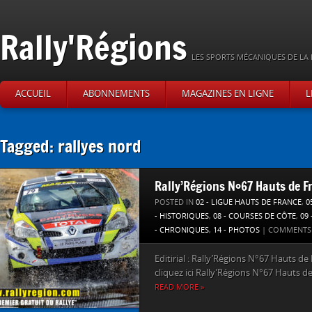
Rally'Régions
LES SPORTS MÉCANIQUES DE LA 
ACCUEIL
ABONNEMENTS
MAGAZINES EN LIGNE
L
Tagged: rallyes nord
Rally’Régions N°67 Hauts de F
POSTED IN
02 - LIGUE HAUTS DE FRANCE
,
0
- HISTORIQUES
,
08 - COURSES DE CÔTE
,
09
- CHRONIQUES
,
14 - PHOTOS
|
COMMENTS 
Editirial : Rally’Régions N°67 Hauts de
cliquez ici Rally’Régions N°67 Hauts de 
READ MORE »