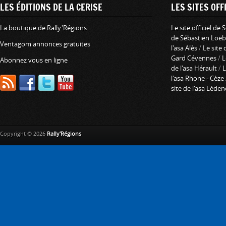
LES ÉDITIONS DE LA CERISE
LES SITES OFFI
La boutique de Rally'Régions
Le site officiel de
de Sébastien Loeb
Ventagom annonces gratuites
l'asa Alès
/
Le site 
Gard Cévennes
/
L
Abonnez vous en ligne
de l'asa Hérault
/
L
l'asa Rhone - Cèze
site de l'asa Léde
Copyright © 2026
Rally'Régions