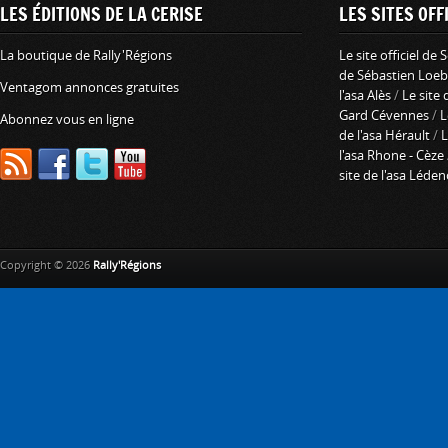
LES ÉDITIONS DE LA CERISE
LES SITES OFFI
La boutique de Rally'Régions
Le site officiel de
de Sébastien Loeb
Ventagom annonces gratuites
l'asa Alès
/
Le site 
Gard Cévennes
/
L
Abonnez vous en ligne
de l'asa Hérault
/
L
l'asa Rhone - Cèze
site de l'asa Léde
Copyright © 2026
Rally'Régions