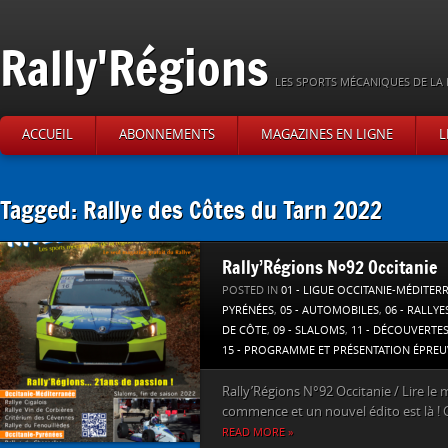
Rally'Régions
LES SPORTS MÉCANIQUES DE LA 
ACCUEIL
ABONNEMENTS
MAGAZINES EN LIGNE
L
Tagged: Rallye des Côtes du Tarn 2022
Rally’Régions N°92 Occitanie
POSTED IN
01 - LIGUE OCCITANIE-MÉDITER
PYRÉNÉES
,
05 - AUTOMOBILES
,
06 - RALLYE
DE CÔTE
,
09 - SLALOMS
,
11 - DÉCOUVERTE
15 - PROGRAMME ET PRÉSENTATION ÉPREU
Rally’Régions N°92 Occitanie / Lire l
commence et un nouvel édito est là ! Ce
READ MORE »