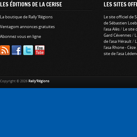
LES ÉDITIONS DE LA CERISE
LES SITES OFFI
La boutique de Rally'Régions
Le site officiel de
de Sébastien Loeb
Ventagom annonces gratuites
l'asa Alès
/
Le site 
Gard Cévennes
/
L
Abonnez vous en ligne
de l'asa Hérault
/
L
l'asa Rhone - Cèze
site de l'asa Léde
Copyright © 2026
Rally'Régions