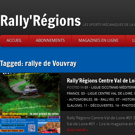
Rally'Régions
LES SPORTS MÉCANIQUES DE LA 
ACCUEIL
ABONNEMENTS
MAGAZINES EN LIGNE
L
Tagged: rallye de Vouvray
Rally’Régions Centre Val de Lo
POSTED IN
01 - LIGUE OCCITANIE-MÉDITER
FRANCE
,
03 - LIGUE CENTRE VAL DE LOIRE
,
- AUTOMOBILES
,
06 - RALLYES
,
07 - HISTOR
SLALOMS
,
11 - DÉCOUVERTES
,
14 - PHOTO
Rally’Régions Centre Val de Loire #01 E
Val de Loire #01 – Lire le magazine en l
READ MORE »