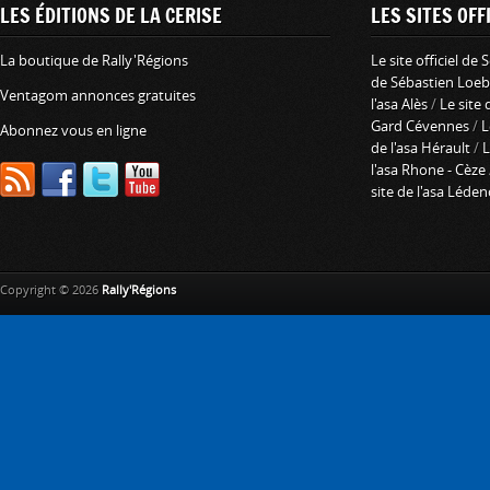
LES ÉDITIONS DE LA CERISE
LES SITES OFFI
La boutique de Rally'Régions
Le site officiel de
de Sébastien Loeb
Ventagom annonces gratuites
l'asa Alès
/
Le site 
Gard Cévennes
/
L
Abonnez vous en ligne
de l'asa Hérault
/
L
l'asa Rhone - Cèze
site de l'asa Léde
Copyright © 2026
Rally'Régions