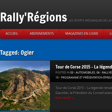
Rally'Régions
LES SPORTS MÉCANIQUES DE LA 
ACCUEIL
ABONNEMENTS
MAGAZINES EN LIGNE
L
Tagged: Ogier
Tour de Corse 2015 – La légend
POSTED IN
05 - AUTOMOBILES
,
06 - RALLYE
15 - PROGRAMME ET PRÉSENTATION ÉPREU
Tour de Corse 2015 – La légende rena
Giacobbi, le Président du Conseil exécu
READ MORE »