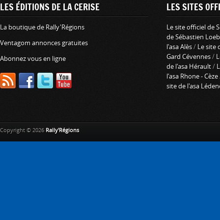
LES ÉDITIONS DE LA CERISE
LES SITES OFFI
La boutique de Rally'Régions
Le site officiel de
de Sébastien Loeb
Ventagom annonces gratuites
l'asa Alès
/
Le site 
Gard Cévennes
/
L
Abonnez vous en ligne
de l'asa Hérault
/
L
l'asa Rhone - Cèze
site de l'asa Léde
Copyright © 2026
Rally'Régions