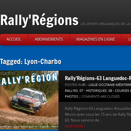
Rally'Régions
LES SPORTS MÉCANIQUES DE LA 
ACCUEIL
ABONNEMENTS
MAGAZINES EN LIGNE
L
Tagged: Lyon-Charbo
Rally’Régions-63 Languedoc-R
POSTED IN
01 - LIGUE OCCITANIE-MÉDITER
RALLYES
,
07 - HISTORIQUES
,
08 - COURSES
PHOTOS
|
COMMENTS ARE CLOSED
Rally’Régions-63 Languedoc-Roussillon
fêtons avec vous les 15 ans de Rally’Ré
63. Nous venons de...
READ MORE »