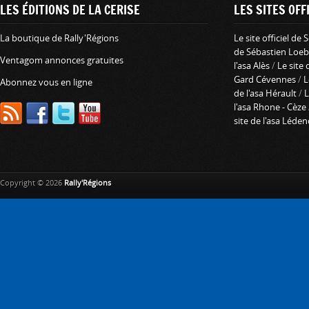
LES ÉDITIONS DE LA CERISE
LES SITES OFFI
La boutique de Rally'Régions
Le site officiel de
de Sébastien Loeb
Ventagom annonces gratuites
l'asa Alès
/
Le site 
Gard Cévennes
/
L
Abonnez vous en ligne
de l'asa Hérault
/
L
l'asa Rhone - Cèze
site de l'asa Léde
Copyright © 2026
Rally'Régions