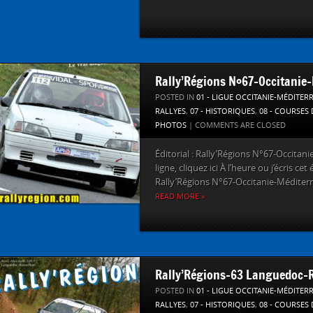
Rally’Régions N°67-Occitanie
POSTED IN
01 - LIGUE OCCITANIE-MÉDITER
RALLYES
,
07 - HISTORIQUES
,
08 - COURSES
PHOTOS
|
COMMENTS ARE CLOSED
Éditorial : Rally’Régions N°67-Occitan
ligne, cliquez ici À l’heure ou j’écris c
Rally’Régions N°67-Occitanie-Méditerr
READ MORE »
Rally’Régions-63 Languedoc-R
POSTED IN
01 - LIGUE OCCITANIE-MÉDITER
RALLYES
,
07 - HISTORIQUES
,
08 - COURSES