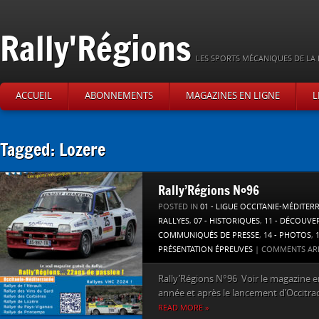
Rally'Régions
LES SPORTS MÉCANIQUES DE LA 
ACCUEIL
ABONNEMENTS
MAGAZINES EN LIGNE
L
Tagged: Lozere
Rally’Régions N°96
POSTED IN
01 - LIGUE OCCITANIE-MÉDITER
RALLYES
,
07 - HISTORIQUES
,
11 - DÉCOUVE
COMMUNIQUÉS DE PRESSE
,
14 - PHOTOS
,
PRÉSENTATION ÉPREUVES
|
COMMENTS AR
Rally’Régions N°96 Voir le magazine en 
année et après le lancement d’Occitrack
READ MORE »