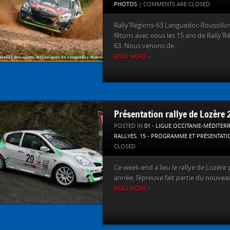
PHOTOS
|
COMMENTS ARE CLOSED
Rally’Régions-63 Languedoc-Roussillon
fêtons avec vous les 15 ans de Rally’Ré
63. Nous venons de...
READ MORE »
Présentation rallye de Lozère 
POSTED IN
01 - LIGUE OCCITANIE-MÉDITER
RALLYES
,
15 - PROGRAMME ET PRÉSENTATI
CLOSED
Ce week-end a lieu le rallye de Lozère
année, l’épreuve fait partie du nouve
READ MORE »