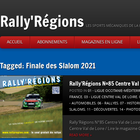
Rally'Régions
LES SPORTS MÉCANIQUES DE LA 
ACCUEIL
ABONNEMENTS
MAGAZINES EN LIGNE
L
Tagged: Finale des Slalom 2021
Rally’Régions N°85 Centre Val 
POSTED IN
01 - LIGUE OCCITANIE-MÉDITER
FRANCE
,
03 - LIGUE CENTRE VAL DE LOIRE
,
- AUTOMOBILES
,
06 - RALLYES
,
07 - HISTOR
SLALOMS
,
11 - DÉCOUVERTES
,
14 - PHOTO
Rally’Régions N°85 Centre Val de Loire
Centre Val de Loire / Lire le magazine C’
READ MORE »