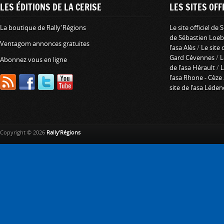
LES ÉDITIONS DE LA CERISE
LES SITES OFFI
La boutique de Rally'Régions
Le site officiel de
de Sébastien Loeb
Ventagom annonces gratuites
l'asa Alès
/
Le site 
Gard Cévennes
/
L
Abonnez vous en ligne
de l'asa Hérault
/
L
l'asa Rhone - Cèze
site de l'asa Léde
Copyright © 2026
Rally'Régions