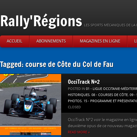
Rally'Régions
LES SPORTS MÉCANIQUES DE LA 
ACCUEIL
ABONNEMENTS
MAGAZINES EN LIGNE
L
Tagged: course de Côte du Col de Fau
OcciTrack N°2
POSTED IN
01 - LIGUE OCCITANIE-MÉDITER
HISTORIQUES
,
08 - COURSES DE CÔTE
,
09 -
PHOTOS
,
15 - PROGRAMME ET PRÉSENTAT
CLOSED
OcciTrack N°2 voir le magazine en ligne 
deuxième opus de ce nouveau magazin
READ MORE »