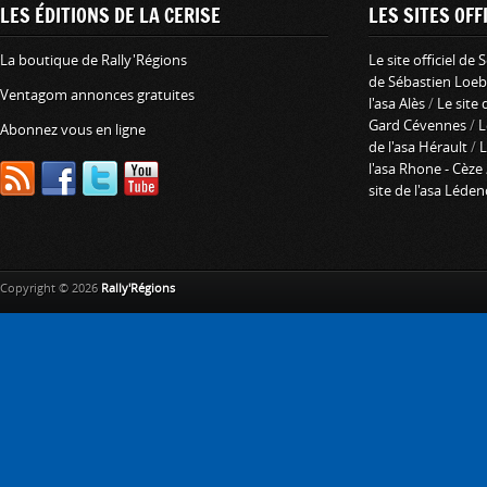
LES ÉDITIONS DE LA CERISE
LES SITES OFFI
La boutique de Rally'Régions
Le site officiel de
de Sébastien Loeb
Ventagom annonces gratuites
l'asa Alès
/
Le site 
Gard Cévennes
/
L
Abonnez vous en ligne
de l'asa Hérault
/
L
l'asa Rhone - Cèze
site de l'asa Léde
Copyright © 2026
Rally'Régions