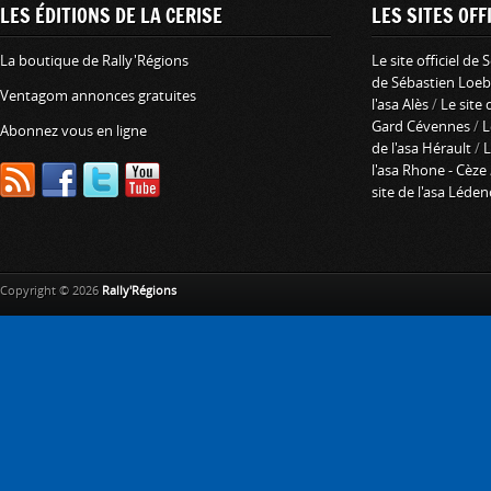
LES ÉDITIONS DE LA CERISE
LES SITES OFFI
La boutique de Rally'Régions
Le site officiel de
de Sébastien Loeb
Ventagom annonces gratuites
l'asa Alès
/
Le site 
Gard Cévennes
/
L
Abonnez vous en ligne
de l'asa Hérault
/
L
l'asa Rhone - Cèze
site de l'asa Léde
Copyright © 2026
Rally'Régions