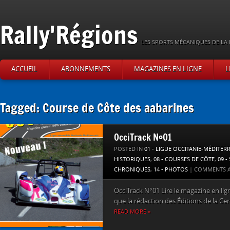
Rally'Régions
LES SPORTS MÉCANIQUES DE LA 
ACCUEIL
ABONNEMENTS
MAGAZINES EN LIGNE
L
Tagged: Course de Côte des aabarines
OcciTrack N°01
POSTED IN
01 - LIGUE OCCITANIE-MÉDITER
HISTORIQUES
,
08 - COURSES DE CÔTE
,
09 -
CHRONIQUES
,
14 - PHOTOS
|
COMMENTS A
OcciTrack N°01 Lire le magazine en lign
que la rédaction des Éditions de la Ceri
READ MORE »