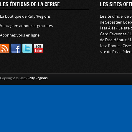
LES ÉDITIONS DE LA CERISE
LES SITES OFFI
La boutique de Rally'Régions
Le site officiel de
de Sébastien Loeb
Ventagom annonces gratuites
l'asa Alès
/
Le site 
Gard Cévennes
/
L
Abonnez vous en ligne
de l'asa Hérault
/
L
l'asa Rhone - Cèze
site de l'asa Léde
Copyright © 2026
Rally'Régions