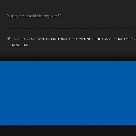
[supsystic-social-sharing id=’3′]
TAGGED:
CLASSEMENTS
,
CRITÉRIUM DES CÉVENNES
,
PHOTOS 2106
,
RALLY'RÉG
RESULTATS