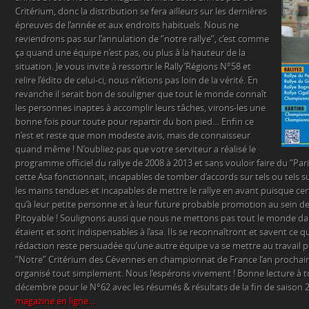
Critérium, donc la distribution se fera ailleurs sur les dernières
épreuves de l’année et aux endroits habituels. Nous ne
reviendrons pas sur l’annulation de “notre rallye”, c’est comme
ça quand une équipe n’est pas, ou plus à la hauteur de la
situation. Je vous invite à ressortir le Rally’Régions N°58 et
relire l’édito de celui-ci, nous n’étions pas loin de la vérité. En
revanche il serait bon de souligner que tout le monde connaît
les personnes inaptes à accomplir leurs tâches, virons-les une
bonne fois pour toute pour repartir du bon pied… Enfin ce
n’est et reste que mon modeste avis, mais de connaisseur
quand même ! N’oubliez-pas que votre serviteur a réalisé le
programme officiel du rallye de 2008 à 2013 et sans vouloir faire du “Par
cette Asa fonctionnait, incapables de tomber d’accords sur tels ou tels s
les mains tendues et incapables de mettre le rallye en avant puisque cer
qu’à leur petite personne et à leur future probable promotion au sein de
Pitoyable ! Soulignons aussi que nous ne mettons pas tout le monde da
étaient et sont indispensables à l’asa. Ils se reconnaîtront et savent ce 
rédaction reste persuadée qu’une autre équipe va se mettre au travail 
“Notre” Critérium des Cévennes en championnat de France l’an prochain, 
organisé tout simplement. Nous l’espérons vivement ! Bonne lecture à 
décembre pour le N°62 avec les résumés & résultats de la fin de saison 
magazine en ligne…