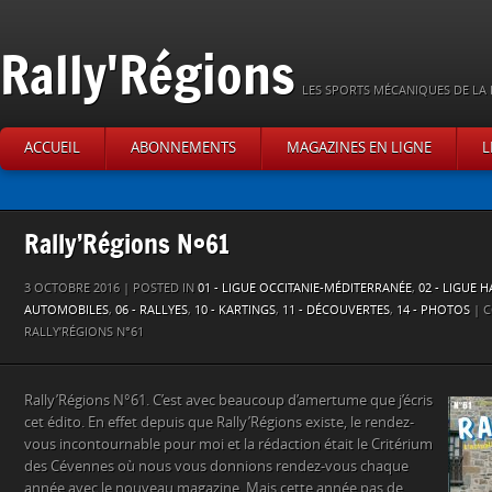
Rally'Régions
LES SPORTS MÉCANIQUES DE LA 
ACCUEIL
ABONNEMENTS
MAGAZINES EN LIGNE
L
Rally’Régions N°61
3 OCTOBRE 2016 | POSTED IN
01 - LIGUE OCCITANIE-MÉDITERRANÉE
,
02 - LIGUE 
AUTOMOBILES
,
06 - RALLYES
,
10 - KARTINGS
,
11 - DÉCOUVERTES
,
14 - PHOTOS
|
C
RALLY’RÉGIONS N°61
Rally’Régions N°61. C’est avec beaucoup d’amertume que j’écris
cet édito. En effet depuis que Rally’Régions existe, le rendez-
vous incontournable pour moi et la rédaction était le Critérium
des Cévennes où nous vous donnions rendez-vous chaque
année avec le nouveau magazine. Mais cette année pas de