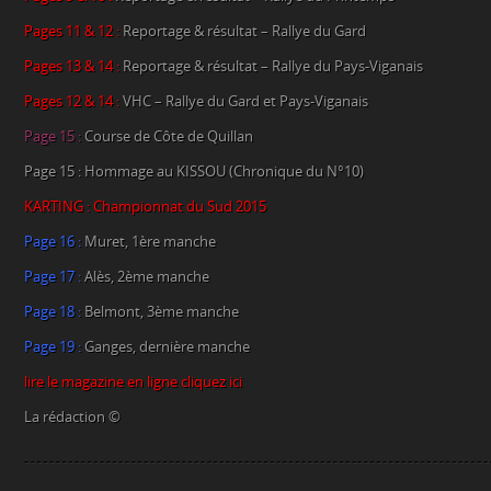
Pages 11 & 12 :
Reportage & résultat – Rallye du Gard
Pages 13 & 14 :
Reportage & résultat – Rallye du Pays-Viganais
Pages 12 & 14 :
VHC – Rallye du Gard et Pays-Viganais
Page 15 :
Course de Côte de Quillan
Page 15 : Hommage au KISSOU (Chronique du N°10)
KARTING : Championnat du Sud 2015
Page 16 :
Muret, 1ère manche
Page 17 :
Alès, 2ème manche
Page 18 :
Belmont, 3ème manche
Page 19 :
Ganges, dernière manche
lire le magazine en ligne cliquez ici
La rédaction ©