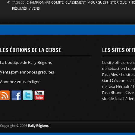
TAGGED:
CHAMPIONNAT COMITÉ
,
CLASSEMENT
,
MOURGUES HISTORIQUE
,
PH
RÉSUMÉS
,
VIVENS
LES ÉDITIONS DE LA CERISE
LES SITES OFFI
La boutique de Rally'Régions
Le site officiel de
de Sébastien Loeb
Ventagom annonces gratuites
l'asa Alès
/
Le site 
Gard Cévennes
/
L
Abonnez vous en ligne
de l'asa Hérault
/
L
l'asa Rhone - Cèze
site de l'asa Léde
Copyright © 2026
Rally'Régions