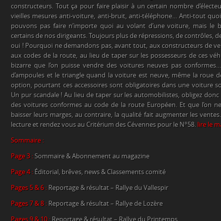
constructeurs. Tout ça pour faire plaisir à un certain nombre d’élec
vieilles mesures anti-voiture, anti-bruit, anti-téléphone… Anti-tout quo
pouvons pas faire n’importe quoi au volant d’une voiture, mais l
certains de nos dirigeants. Toujours plus de répressions, de contrôles, d
oui ! Pourquoi ne demandons pas, avant tout, aux constructeurs de v
aux codes de la route, au lieu de taper sur les possesseurs de ces véh
bizarre que l’on puisse vendre des voitures neuves pas conformes… 
d’ampoules et le triangle quand la voiture est neuve, même la roue 
option, pourtant ces accessoires sont obligatoires dans une voiture 
Un pur scandale ! Au lieu de taper sur les automobilistes, obligez don
des voitures conformes au code de la route Européen. Et que l’on ne
baisser leurs marges, au contraire, la qualité fait augmenter les ven
lecture et rendez vous au Critérium des Cévennes pour le N°58.
lire le 
Sommaire :
Page 3 :
Sommaire & Abonnement au magazine
Page 4 :
Éditorial, brêves, news & Classements comité
Pages 5 & 6 :
Reportage & résultat – Rallye du Vallespir
Pages 7 & 8 :
Reportage & résultat – Rallye de Lozère
Pages 9 & 10 :
Reportage & résultat – Rallye du Printemps