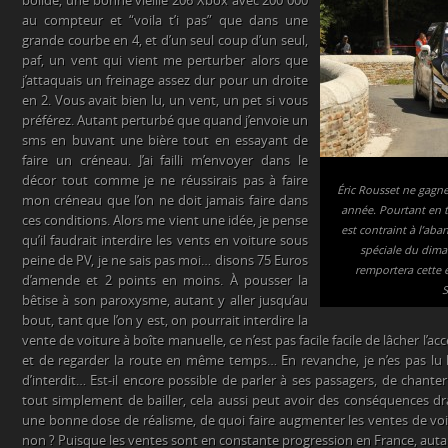
bolide, une bonne vieille 206 Xbox avec 200 000
au compteur et “voila t’i pas” que dans une
grande courbe en 4, et d’un seul coup d’un seul,
paf, un vent qui vient me perturber alors que
j’attaquais un freinage assez dur pour un droite
en 2. Vous avait bien lu, un vent, un pet si vous
préférez. Autant perturbé que quand j’envoie un
sms en buvant une bière tout en essayant de
faire un créneau. J’ai failli m’envoyer dans le
décor tout comme je ne réussirais pas à faire
Éric Rousset ne gagner
mon créneau que l’on ne doit jamais faire dans
année. Pourtant en tê
ces conditions. Alors me vient une idée, je pense
est contraint à l’ab
qu’il faudrait interdire les vents en voiture sous
spéciale du diman
peine de PV, je ne sais pas moi… disons 75 Euros
remportera cette 
d’amende et 2 points en moins. À pousser la
S
bêtise à son paroxysme, autant y aller jusqu’au
bout, tant que l’on y est, on pourrait interdire la
vente de voiture à boîte manuelle, ce n’est pas facile facile de lâcher l’ac
et de regarder la route en même temps… En revanche, je n’es pas lu 
d’interdit… Est-il encore possible de parler à ses passagers, de chante
tout simplement de bailler, cela aussi peut avoir des conséquences d
une bonne dose de réalisme, de quoi faire augmenter les ventes de voit
non ? Puisque les ventes sont en constante progression en France, autant