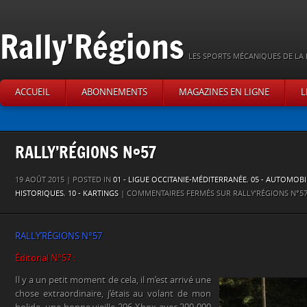
Rally'Régions
LES SPORTS MÉCANIQUES DE LA 
ACCUEIL
ABONNEMENTS
MAGAZINES EN LIGNE
L
RALLY’RÉGIONS N°57
19 AOÛT 2015 | POSTED IN
01 - LIGUE OCCITANIE-MÉDITERRANÉE
,
05 - AUTOMOBI
HISTORIQUES
,
10 - KARTINGS
|
COMMENTAIRES FERMÉS
SUR RALLY’RÉGIONS N°5
RALLY’RÉGIONS N°57
Éditorial N°57 :
Il y a un petit moment de cela, il m’est arrivé une
chose extraordinaire, j’étais au volant de mon